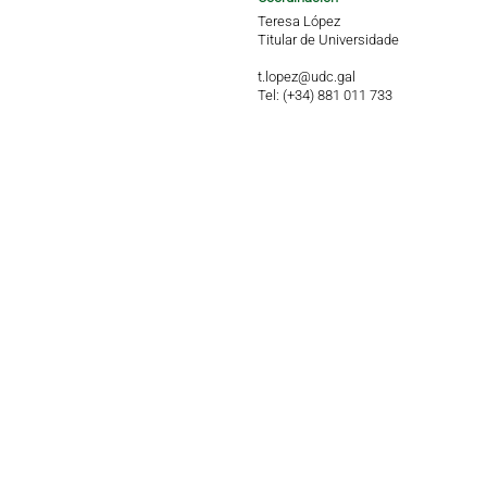
Teresa López
Titular de Universidade
t.lopez@udc.gal
Tel: (+34) 881 011 733