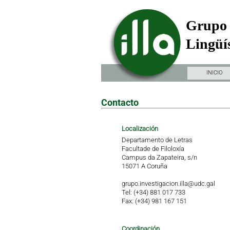
Grupo 
Lingüís
INICIO
Contacto
Localización
Departamento de Letras
Facultade de Filoloxía
Campus da Zapateira, s/n
15071 A Coruña
grupo.investigacion.illa@udc.gal
Tel: (+34) 881 017 733
Fax: (+34) 981 167 151
Coordinación