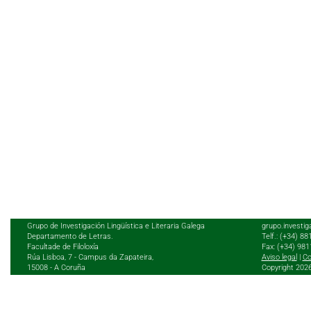
Grupo de Investigación Lingüística e Literaria Galega
grupo.investig
Departamento de Letras.
Telf.: (+34) 8
Facultade de Filoloxía
Fax: (+34) 98
Rúa Lisboa, 7 - Campus da Zapateira,
Aviso legal
|
Co
15008 - A Coruña
Copyright 202