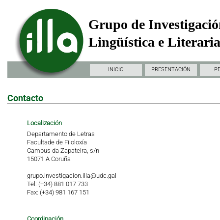
Grupo de Investigació
Lingüística e Literari
INICIO
PRESENTACIÓN
P
Contacto
Localización
Departamento de Letras
Facultade de Filoloxía
Campus da Zapateira, s/n
15071 A Coruña
grupo.investigacion.illa@udc.gal
Tel: (+34) 881 017 733
Fax: (+34) 981 167 151
Coordinación