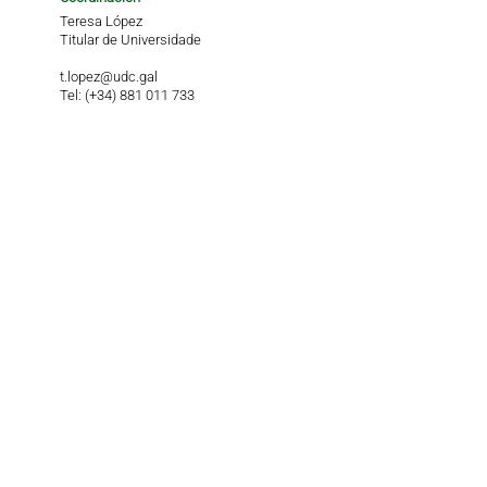
Teresa López
Titular de Universidade
t.lopez@udc.gal
Tel: (+34) 881 011 733