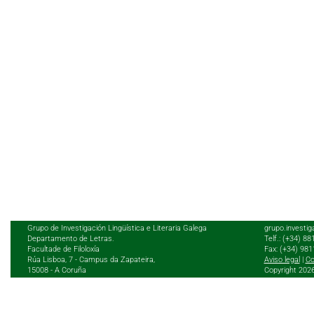
Grupo de Investigación Lingüística e Literaria Galega
grupo.investig
Departamento de Letras.
Telf.: (+34) 8
Facultade de Filoloxía
Fax: (+34) 98
Rúa Lisboa, 7 - Campus da Zapateira,
Aviso legal
|
Co
15008 - A Coruña
Copyright 202