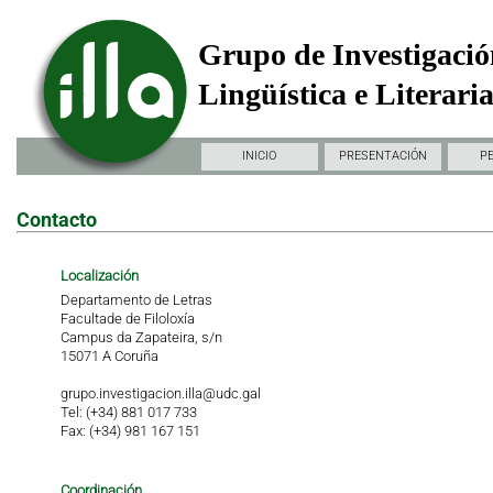
Grupo de Investigació
Lingüística e Literari
INICIO
PRESENTACIÓN
P
Contacto
Localización
Departamento de Letras
Facultade de Filoloxía
Campus da Zapateira, s/n
15071 A Coruña
grupo.investigacion.illa@udc.gal
Tel: (+34) 881 017 733
Fax: (+34) 981 167 151
Coordinación