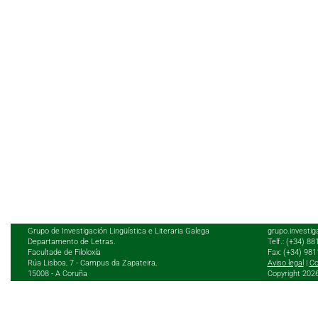
Grupo de Investigación Lingüística e Literaria Galega
grupo.investig
Departamento de Letras.
Telf.: (+34) 8
Facultade de Filoloxía
Fax: (+34) 98
Rúa Lisboa, 7 - Campus da Zapateira,
Aviso legal
|
Co
15008 - A Coruña
Copyright 202