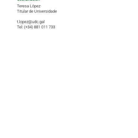
Teresa López
Titular de Universidade
t.lopez@udc.gal
Tel: (+34) 881 011 733