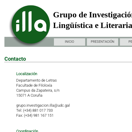
Grupo de Investigació
Lingüística e Literari
INICIO
PRESENTACIÓN
P
Contacto
Localización
Departamento de Letras
Facultade de Filoloxía
Campus da Zapateira, s/n
15071 A Coruña
grupo.investigacion.illa@udc.gal
Tel: (+34) 881 017 733
Fax: (+34) 981 167 151
Coordinación