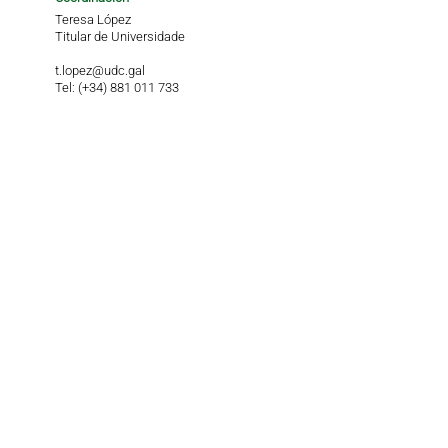
Teresa López
Titular de Universidade
t.lopez@udc.gal
Tel: (+34) 881 011 733