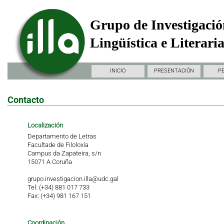
Grupo de Investigació
Lingüística e Literari
INICIO
PRESENTACIÓN
P
Contacto
Localización
Departamento de Letras
Facultade de Filoloxía
Campus da Zapateira, s/n
15071 A Coruña
grupo.investigacion.illa@udc.gal
Tel: (+34) 881 017 733
Fax: (+34) 981 167 151
Coordinación