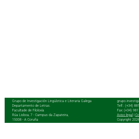
Grupo de Investigación Lingüística e Literaria Galega
grupo.investig
Departamento de Letras.
Telf.: (+34) 8
Facultade de Filoloxía
Fax: (+34) 98
Rúa Lisboa, 7 - Campus da Zapateira,
Aviso legal
|
Co
15008 - A Coruña
Copyright 202