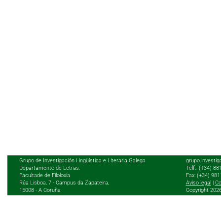
Grupo de Investigación Lingüística e Literaria Galega
grupo.investig
Departamento de Letras.
Telf.: (+34) 8
Facultade de Filoloxía
Fax: (+34) 98
Rúa Lisboa, 7 - Campus da Zapateira,
Aviso legal
|
Co
15008 - A Coruña
Copyright 202