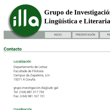
Grupo de Investigació
Lingüística e Literari
INICIO
PRESENTACIÓN
P
Contacto
Localización
Departamento de Letras
Facultade de Filoloxía
Campus da Zapateira, s/n
15071 A Coruña
grupo.investigacion.illa@udc.gal
Tel: (+34) 881 017 733
Fax: (+34) 981 167 151
Coordinación