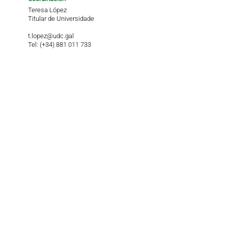
Teresa López
Titular de Universidade
t.lopez@udc.gal
Tel: (+34) 881 011 733