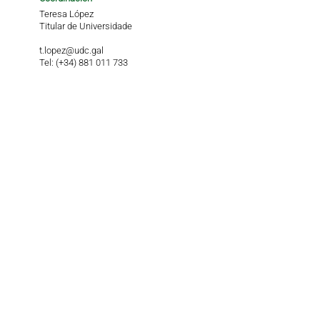
Teresa López
Titular de Universidade
t.lopez@udc.gal
Tel: (+34) 881 011 733