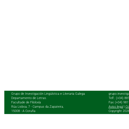
Grupo de Investigación Lingüística e Literaria Galega
grupo.investig
Departamento de Letras.
Telf.: (+34) 8
Facultade de Filoloxía
Fax: (+34) 98
Rúa Lisboa, 7 - Campus da Zapateira,
Aviso legal
|
Co
15008 - A Coruña
Copyright 202