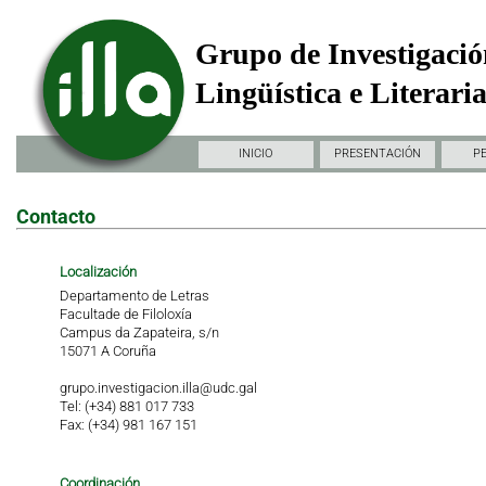
Grupo de Investigació
Lingüística e Literari
INICIO
PRESENTACIÓN
P
Contacto
Localización
Departamento de Letras
Facultade de Filoloxía
Campus da Zapateira, s/n
15071 A Coruña
grupo.investigacion.illa@udc.gal
Tel: (+34) 881 017 733
Fax: (+34) 981 167 151
Coordinación