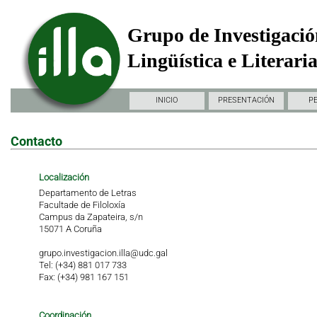
Grupo de Investigació
Lingüística e Literari
INICIO
PRESENTACIÓN
P
Contacto
Localización
Departamento de Letras
Facultade de Filoloxía
Campus da Zapateira, s/n
15071 A Coruña
grupo.investigacion.illa@udc.gal
Tel: (+34) 881 017 733
Fax: (+34) 981 167 151
Coordinación