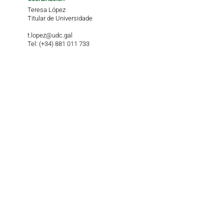
Teresa López
Titular de Universidade
t.lopez@udc.gal
Tel: (+34) 881 011 733