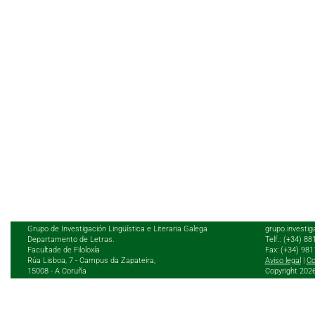
Grupo de Investigación Lingüística e Literaria Galega
grupo.investig
Departamento de Letras.
Telf.: (+34) 8
Facultade de Filoloxía
Fax: (+34) 98
Rúa Lisboa, 7 - Campus da Zapateira,
Aviso legal
|
Co
15008 - A Coruña
Copyright 202