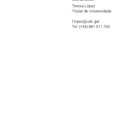
Teresa López
Titular de Universidade
t.lopez@udc.gal
Tel: (+34) 881 011 733