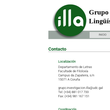
Grupo 
Lingüís
INICIO
Contacto
Localización
Departamento de Letras
Facultade de Filoloxía
Campus da Zapateira, s/n
15071 A Coruña
grupo.investigacion.illa@udc.gal
Tel: (+34) 881 017 733
Fax: (+34) 981 167 151
Coordinación