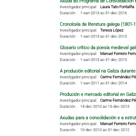
Axuda ao Programa de Consolidación e
Investigador principal:
Laura Tato Fontaíña
Duración :
1-xan-2013 ao 31-dec-2016
Cronoloxía da literatura galega (1801-
Investigador principal:
Teresa López
Duración :
1-xan-2013 ao 31-dec-2015
Glosario crítico da poesía medieval ga
Investigador principal:
Manuel Ferreiro Fer
Duración :
1-xan-2013 ao 31-dec-2015
A produción editorial na Galiza durant
Investigador principal:
Carme Fernández Pér
Duración :
1-xan-2011 ao 31-dec-2014
Produción e mercado editorial en Galiza
Investigador principal:
Carme Fernández Pér
Duración :
14-dec-2010 ao 13-dec-2013
Axudas para a consolidación e a estru
Investigador principal:
Manuel Ferreiro Fer
Duración :
10-dec-2010 ao 31-dec-2012