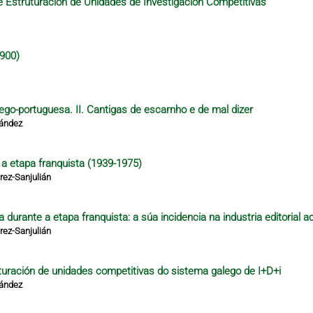
 Estruturación de Unidades de Investigación Competitivas
1900)
lego-portuguesa. II. Cantigas de escarnho e de mal dizer
nández
e a etapa franquista (1939-1975)
ez-Sanjulián
 durante a etapa franquista: a súa incidencia na industria editorial a
ez-Sanjulián
turación de unidades competitivas do sistema galego de I+D+i
nández