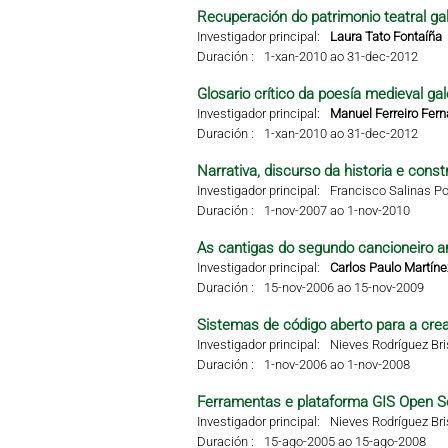
Recuperación do patrimonio teatral g
Investigador principal:
Laura Tato Fontaíña
Duración :
1-xan-2010 ao 31-dec-2012
Glosario crítico da poesía medieval g
Investigador principal:
Manuel Ferreiro Fer
Duración :
1-xan-2010 ao 31-dec-2012
Narrativa, discurso da historia e const
Investigador principal:
Francisco Salinas Po
Duración :
1-nov-2007 ao 1-nov-2010
As cantigas do segundo cancioneiro ar
Investigador principal:
Carlos Paulo Martíne
Duración :
15-nov-2006 ao 15-nov-2009
Sistemas de código aberto para a crea
Investigador principal:
Nieves Rodríguez Br
Duración :
1-nov-2006 ao 1-nov-2008
Ferramentas e plataforma GIS Open S
Investigador principal:
Nieves Rodríguez Br
Duración :
15-ago-2005 ao 15-ago-2008