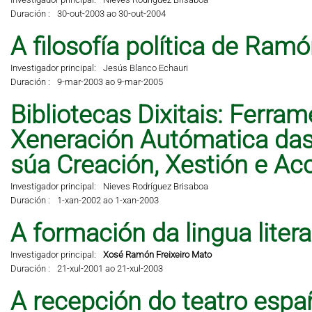
Duración :
30-out-2003 ao 30-out-2004
A filosofía política de Ramó
Investigador principal:
Jesús Blanco Echauri
Duración :
9-mar-2003 ao 9-mar-2005
Bibliotecas Dixitais: Ferra
Xeneración Autómatica das 
súa Creación, Xestión e A
Investigador principal:
Nieves Rodríguez Brisaboa
Duración :
1-xan-2002 ao 1-xan-2003
A formación da lingua liter
Investigador principal:
Xosé Ramón Freixeiro Mato
Duración :
21-xul-2001 ao 21-xul-2003
A recepción do teatro espa