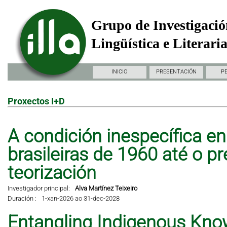
Grupo de Investigació
Lingüística e Literari
INICIO
PRESENTACIÓN
P
Proxectos I+D
A condición inespecífica en 
brasileiras de 1960 até o pr
teorización
Investigador principal:
Alva Martínez Teixeiro
Duración :
1-xan-2026 ao 31-dec-2028
Entangling Indigenous Kno