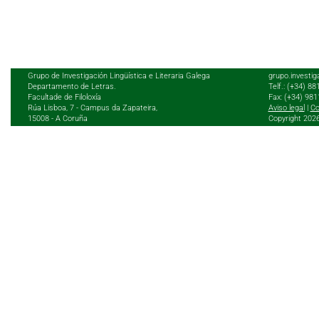
Grupo de Investigación Lingüística e Literaria Galega
grupo.investig
Departamento de Letras.
Telf.: (+34) 8
Facultade de Filoloxía
Fax: (+34) 98
Rúa Lisboa, 7 - Campus da Zapateira,
Aviso legal
|
Co
15008 - A Coruña
Copyright 202