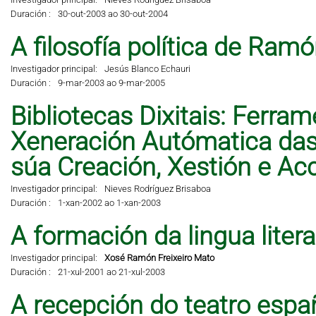
Duración :
30-out-2003 ao 30-out-2004
A filosofía política de Ramó
Investigador principal:
Jesús Blanco Echauri
Duración :
9-mar-2003 ao 9-mar-2005
Bibliotecas Dixitais: Ferra
Xeneración Autómatica das 
súa Creación, Xestión e A
Investigador principal:
Nieves Rodríguez Brisaboa
Duración :
1-xan-2002 ao 1-xan-2003
A formación da lingua liter
Investigador principal:
Xosé Ramón Freixeiro Mato
Duración :
21-xul-2001 ao 21-xul-2003
A recepción do teatro espa