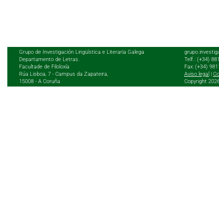
Grupo de Investigación Lingüística e Literaria Galega
grupo.investig
Departamento de Letras.
Telf.: (+34) 8
Facultade de Filoloxía
Fax: (+34) 98
Rúa Lisboa, 7 - Campus da Zapateira,
Aviso legal
|
Co
15008 - A Coruña
Copyright 202