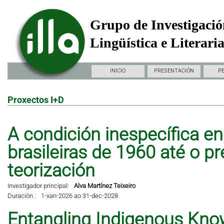
Grupo de Investigació
Lingüística e Literari
INICIO
PRESENTACIÓN
P
Proxectos I+D
A condición inespecífica en 
brasileiras de 1960 até o pr
teorización
Investigador principal:
Alva Martínez Teixeiro
Duración :
1-xan-2026 ao 31-dec-2028
Entangling Indigenous Kno