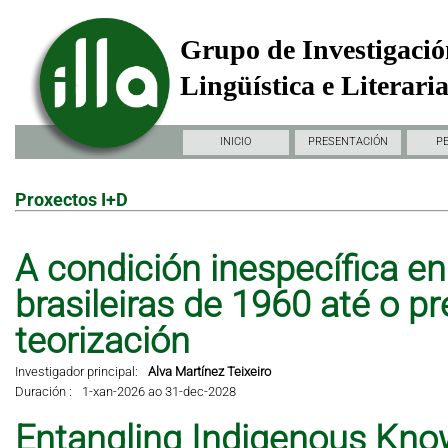
Grupo de Investigació
Lingüística e Literari
INICIO
PRESENTACIÓN
P
Proxectos I+D
A condición inespecífica en 
brasileiras de 1960 até o pr
teorización
Investigador principal:
Alva Martínez Teixeiro
Duración :
1-xan-2026 ao 31-dec-2028
Entangling Indigenous Kno