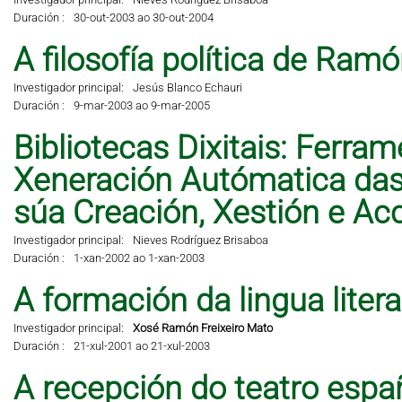
Duración :
30-out-2003 ao 30-out-2004
A filosofía política de Ramó
Investigador principal:
Jesús Blanco Echauri
Duración :
9-mar-2003 ao 9-mar-2005
Bibliotecas Dixitais: Ferra
Xeneración Autómatica das 
súa Creación, Xestión e A
Investigador principal:
Nieves Rodríguez Brisaboa
Duración :
1-xan-2002 ao 1-xan-2003
A formación da lingua liter
Investigador principal:
Xosé Ramón Freixeiro Mato
Duración :
21-xul-2001 ao 21-xul-2003
A recepción do teatro espa