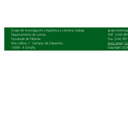
Grupo de Investigación Lingüística e Literaria Galega
grupo.investig
Departamento de Letras.
Telf.: (+34) 8
Facultade de Filoloxía
Fax: (+34) 98
Rúa Lisboa, 7 - Campus da Zapateira,
Aviso legal
|
Co
15008 - A Coruña
Copyright 202