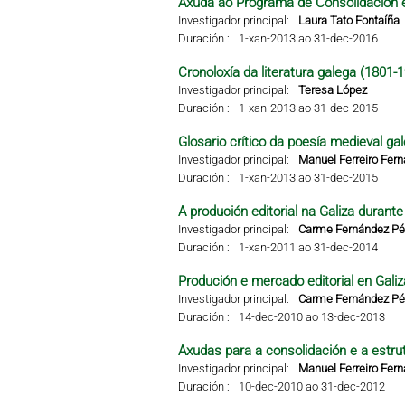
Axuda ao Programa de Consolidación e
Investigador principal:
Laura Tato Fontaíña
Duración :
1-xan-2013 ao 31-dec-2016
Cronoloxía da literatura galega (1801-
Investigador principal:
Teresa López
Duración :
1-xan-2013 ao 31-dec-2015
Glosario crítico da poesía medieval ga
Investigador principal:
Manuel Ferreiro Fer
Duración :
1-xan-2013 ao 31-dec-2015
A produción editorial na Galiza durant
Investigador principal:
Carme Fernández Pér
Duración :
1-xan-2011 ao 31-dec-2014
Produción e mercado editorial en Galiza
Investigador principal:
Carme Fernández Pér
Duración :
14-dec-2010 ao 13-dec-2013
Axudas para a consolidación e a estru
Investigador principal:
Manuel Ferreiro Fer
Duración :
10-dec-2010 ao 31-dec-2012