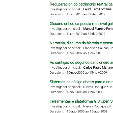
Recuperación do patrimonio teatral g
Investigador principal:
Laura Tato Fontaíña
Duración :
1-xan-2010 ao 31-dec-2012
Glosario crítico da poesía medieval g
Investigador principal:
Manuel Ferreiro Fer
Duración :
1-xan-2010 ao 31-dec-2012
Narrativa, discurso da historia e const
Investigador principal:
Francisco Salinas Po
Duración :
1-nov-2007 ao 1-nov-2010
As cantigas do segundo cancioneiro ar
Investigador principal:
Carlos Paulo Martíne
Duración :
15-nov-2006 ao 15-nov-2009
Sistemas de código aberto para a crea
Investigador principal:
Nieves Rodríguez Br
Duración :
1-nov-2006 ao 1-nov-2008
Ferramentas e plataforma GIS Open S
Investigador principal:
Nieves Rodríguez Br
Duración :
15-ago-2005 ao 15-ago-2008