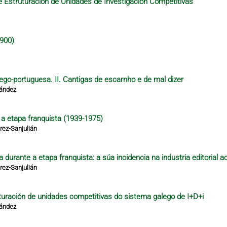
 Estruturación de Unidades de Investigación Competitivas
1900)
lego-portuguesa. II. Cantigas de escarnho e de mal dizer
nández
e a etapa franquista (1939-1975)
ez-Sanjulián
 durante a etapa franquista: a súa incidencia na industria editorial a
ez-Sanjulián
turación de unidades competitivas do sistema galego de I+D+i
nández