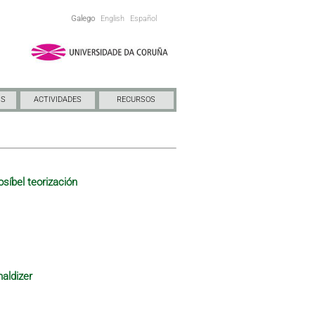
Galego
English
Español
NS
ACTIVIDADES
RECURSOS
osíbel teorización
maldizer