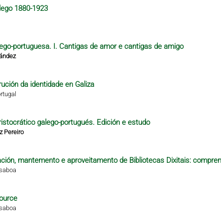
alego 1880-1923
alego-portuguesa. I. Cantigas de amor e cantigas de amigo
nández
rución da identidade en Galiza
rtugal
istocrático galego-portugués. Edición e estudo
z Pereiro
ción, mantemento e aproveitamento de Bibliotecas Dixitais: compren
isaboa
ource
isaboa