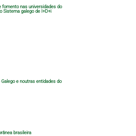
de fomento nas universidades do
do Sistema galego de I+D+i
o Galego e noutras entidades do
rânea brasileira