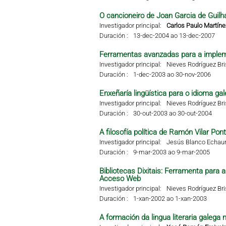
O cancioneiro de Joan Garcia de Guilha
Investigador principal:
Carlos Paulo Martíne
Duración :
13-dec-2004 ao 13-dec-2007
Ferramentas avanzadas para a impleme
Investigador principal:
Nieves Rodríguez Br
Duración :
1-dec-2003 ao 30-nov-2006
Enxeñaría lingüística para o idioma g
Investigador principal:
Nieves Rodríguez Br
Duración :
30-out-2003 ao 30-out-2004
A filosofía política de Ramón Vilar Pon
Investigador principal:
Jesús Blanco Echaur
Duración :
9-mar-2003 ao 9-mar-2005
Bibliotecas Dixitais: Ferramenta para
Acceso Web
Investigador principal:
Nieves Rodríguez Br
Duración :
1-xan-2002 ao 1-xan-2003
A formación da lingua literaria galega 