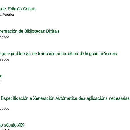
de. Edición Crítica
z Pereiro
ntación de Bibliotecas Dixitais
isaboa
alego e problemas de tradución automática de linguas próximas
isaboa
te
i
 a Especificación e Xeneración Autómatica das aplicacións necesarias
isaboa
no século XIX