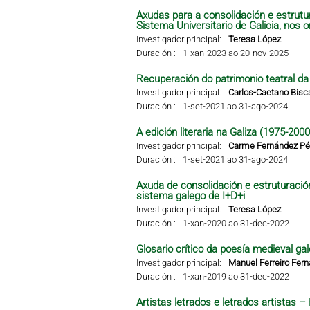
Axudas para a consolidación e estrutu
Sistema Universitario de Galicia, nos 
Investigador principal:
Teresa López
Duración :
1-xan-2023 ao 20-nov-2025
Recuperación do patrimonio teatral da G
Investigador principal:
Carlos-Caetano Bisc
Duración :
1-set-2021 ao 31-ago-2024
A edición literaria na Galiza (1975-2000
Investigador principal:
Carme Fernández Pér
Duración :
1-set-2021 ao 31-ago-2024
Axuda de consolidación e estruturació
sistema galego de I+D+i
Investigador principal:
Teresa López
Duración :
1-xan-2020 ao 31-dec-2022
Glosario crítico da poesía medieval gal
Investigador principal:
Manuel Ferreiro Fer
Duración :
1-xan-2019 ao 31-dec-2022
Artistas letrados e letrados artistas 