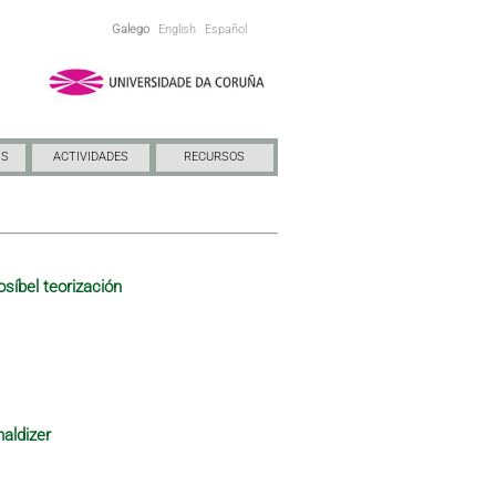
Galego
English
Español
NS
ACTIVIDADES
RECURSOS
osíbel teorización
maldizer