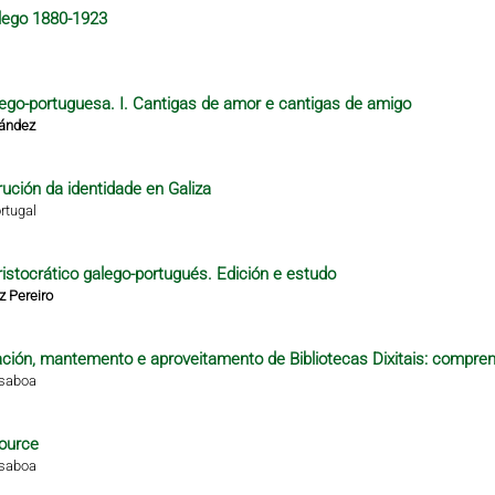
alego 1880-1923
alego-portuguesa. I. Cantigas de amor e cantigas de amigo
nández
rución da identidade en Galiza
rtugal
istocrático galego-portugués. Edición e estudo
z Pereiro
ción, mantemento e aproveitamento de Bibliotecas Dixitais: compren
isaboa
ource
isaboa