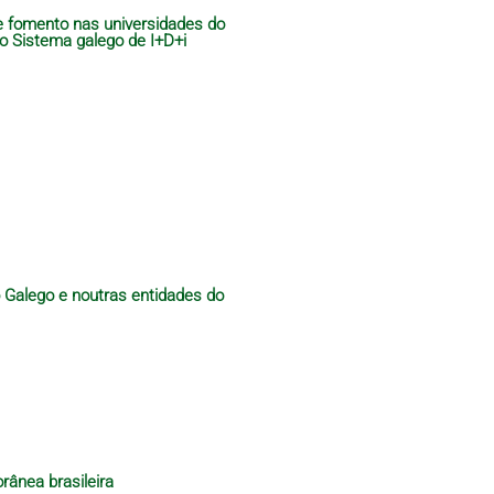
de fomento nas universidades do
do Sistema galego de I+D+i
o Galego e noutras entidades do
rânea brasileira