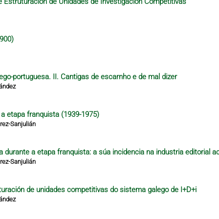
 Estruturación de Unidades de Investigación Competitivas
1900)
lego-portuguesa. II. Cantigas de escarnho e de mal dizer
nández
e a etapa franquista (1939-1975)
ez-Sanjulián
 durante a etapa franquista: a súa incidencia na industria editorial a
ez-Sanjulián
turación de unidades competitivas do sistema galego de I+D+i
nández