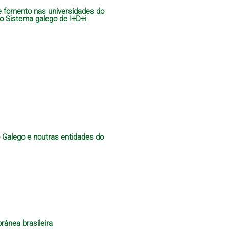
de fomento nas universidades do
do Sistema galego de I+D+i
o Galego e noutras entidades do
rânea brasileira