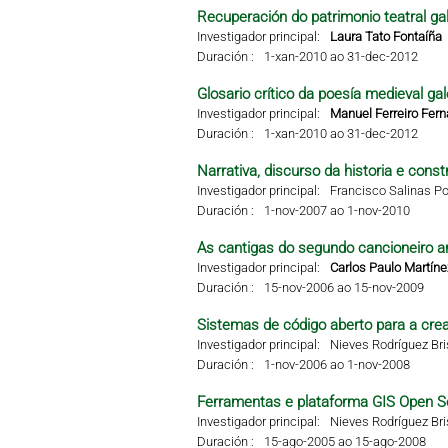
Recuperación do patrimonio teatral g
Investigador principal:
Laura Tato Fontaíña
Duración :
1-xan-2010 ao 31-dec-2012
Glosario crítico da poesía medieval g
Investigador principal:
Manuel Ferreiro Fer
Duración :
1-xan-2010 ao 31-dec-2012
Narrativa, discurso da historia e const
Investigador principal:
Francisco Salinas Po
Duración :
1-nov-2007 ao 1-nov-2010
As cantigas do segundo cancioneiro ar
Investigador principal:
Carlos Paulo Martíne
Duración :
15-nov-2006 ao 15-nov-2009
Sistemas de código aberto para a crea
Investigador principal:
Nieves Rodríguez Br
Duración :
1-nov-2006 ao 1-nov-2008
Ferramentas e plataforma GIS Open S
Investigador principal:
Nieves Rodríguez Br
Duración :
15-ago-2005 ao 15-ago-2008