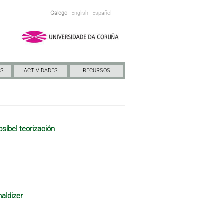
Galego
English
Español
NS
ACTIVIDADES
RECURSOS
osíbel teorización
maldizer