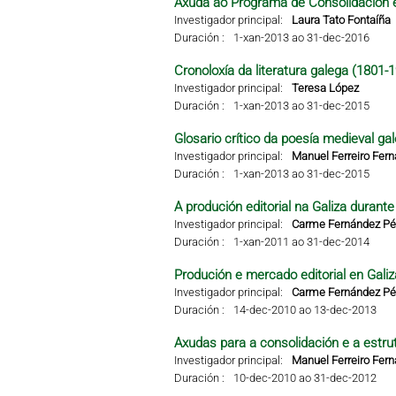
Axuda ao Programa de Consolidación e
Investigador principal:
Laura Tato Fontaíña
Duración :
1-xan-2013 ao 31-dec-2016
Cronoloxía da literatura galega (1801-
Investigador principal:
Teresa López
Duración :
1-xan-2013 ao 31-dec-2015
Glosario crítico da poesía medieval ga
Investigador principal:
Manuel Ferreiro Fer
Duración :
1-xan-2013 ao 31-dec-2015
A produción editorial na Galiza durant
Investigador principal:
Carme Fernández Pér
Duración :
1-xan-2011 ao 31-dec-2014
Produción e mercado editorial en Galiza
Investigador principal:
Carme Fernández Pér
Duración :
14-dec-2010 ao 13-dec-2013
Axudas para a consolidación e a estru
Investigador principal:
Manuel Ferreiro Fer
Duración :
10-dec-2010 ao 31-dec-2012