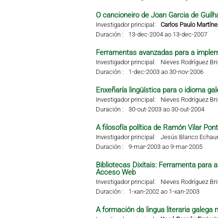
O cancioneiro de Joan Garcia de Guilha
Investigador principal:
Carlos Paulo Martíne
Duración :
13-dec-2004 ao 13-dec-2007
Ferramentas avanzadas para a impleme
Investigador principal:
Nieves Rodríguez Br
Duración :
1-dec-2003 ao 30-nov-2006
Enxeñaría lingüística para o idioma g
Investigador principal:
Nieves Rodríguez Br
Duración :
30-out-2003 ao 30-out-2004
A filosofía política de Ramón Vilar Pon
Investigador principal:
Jesús Blanco Echaur
Duración :
9-mar-2003 ao 9-mar-2005
Bibliotecas Dixitais: Ferramenta para
Acceso Web
Investigador principal:
Nieves Rodríguez Br
Duración :
1-xan-2002 ao 1-xan-2003
A formación da lingua literaria galega 