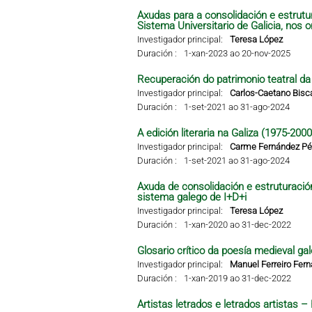
Axudas para a consolidación e estrutu
Sistema Universitario de Galicia, nos 
Investigador principal:
Teresa López
Duración :
1-xan-2023 ao 20-nov-2025
Recuperación do patrimonio teatral da G
Investigador principal:
Carlos-Caetano Bisc
Duración :
1-set-2021 ao 31-ago-2024
A edición literaria na Galiza (1975-2000
Investigador principal:
Carme Fernández Pér
Duración :
1-set-2021 ao 31-ago-2024
Axuda de consolidación e estruturació
sistema galego de I+D+i
Investigador principal:
Teresa López
Duración :
1-xan-2020 ao 31-dec-2022
Glosario crítico da poesía medieval gal
Investigador principal:
Manuel Ferreiro Fer
Duración :
1-xan-2019 ao 31-dec-2022
Artistas letrados e letrados artistas 