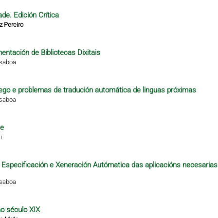
de. Edición Crítica
z Pereiro
ntación de Bibliotecas Dixitais
isaboa
alego e problemas de tradución automática de linguas próximas
isaboa
te
i
 a Especificación e Xeneración Autómatica das aplicacións necesarias
isaboa
no século XIX