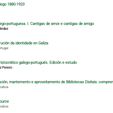
alego 1880-1923
alego-portuguesa. I. Cantigas de amor e cantigas de amigo
nández
rución da identidade en Galiza
rtugal
istocrático galego-portugués. Edición e estudo
z Pereiro
ción, mantemento e aproveitamento de Bibliotecas Dixitais: compren
isaboa
ource
isaboa