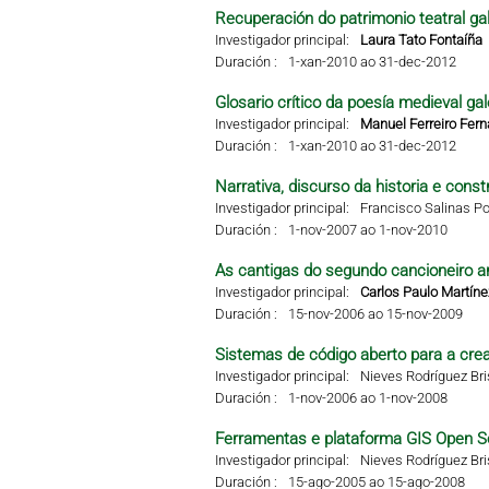
Recuperación do patrimonio teatral g
Investigador principal:
Laura Tato Fontaíña
Duración :
1-xan-2010 ao 31-dec-2012
Glosario crítico da poesía medieval g
Investigador principal:
Manuel Ferreiro Fer
Duración :
1-xan-2010 ao 31-dec-2012
Narrativa, discurso da historia e const
Investigador principal:
Francisco Salinas Po
Duración :
1-nov-2007 ao 1-nov-2010
As cantigas do segundo cancioneiro ar
Investigador principal:
Carlos Paulo Martíne
Duración :
15-nov-2006 ao 15-nov-2009
Sistemas de código aberto para a crea
Investigador principal:
Nieves Rodríguez Br
Duración :
1-nov-2006 ao 1-nov-2008
Ferramentas e plataforma GIS Open S
Investigador principal:
Nieves Rodríguez Br
Duración :
15-ago-2005 ao 15-ago-2008