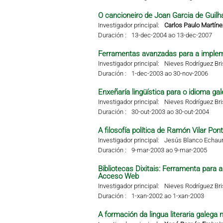
O cancioneiro de Joan Garcia de Guilha
Investigador principal:
Carlos Paulo Martíne
Duración :
13-dec-2004 ao 13-dec-2007
Ferramentas avanzadas para a impleme
Investigador principal:
Nieves Rodríguez Br
Duración :
1-dec-2003 ao 30-nov-2006
Enxeñaría lingüística para o idioma g
Investigador principal:
Nieves Rodríguez Br
Duración :
30-out-2003 ao 30-out-2004
A filosofía política de Ramón Vilar Pon
Investigador principal:
Jesús Blanco Echaur
Duración :
9-mar-2003 ao 9-mar-2005
Bibliotecas Dixitais: Ferramenta para
Acceso Web
Investigador principal:
Nieves Rodríguez Br
Duración :
1-xan-2002 ao 1-xan-2003
A formación da lingua literaria galega 