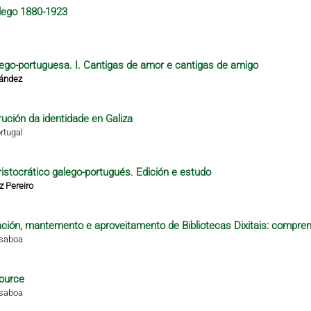
alego 1880-1923
alego-portuguesa. I. Cantigas de amor e cantigas de amigo
nández
rución da identidade en Galiza
rtugal
istocrático galego-portugués. Edición e estudo
z Pereiro
ción, mantemento e aproveitamento de Bibliotecas Dixitais: compren
isaboa
ource
isaboa