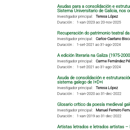
Axudas para a consolidación e estrutu
Sistema Universitario de Galicia, nos 
Investigador principal:
Teresa López
Duración :
1-xan-2023 ao 20-nov-2025
Recuperación do patrimonio teatral da G
Investigador principal:
Carlos-Caetano Bisc
Duración :
1-set-2021 ao 31-ago-2024
A edición literaria na Galiza (1975-2000
Investigador principal:
Carme Fernández Pér
Duración :
1-set-2021 ao 31-ago-2024
Axuda de consolidación e estruturació
sistema galego de I+D+i
Investigador principal:
Teresa López
Duración :
1-xan-2020 ao 31-dec-2022
Glosario crítico da poesía medieval gal
Investigador principal:
Manuel Ferreiro Fer
Duración :
1-xan-2019 ao 31-dec-2022
Artistas letrados e letrados artistas 