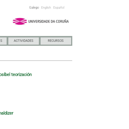
Galego
English
Español
NS
ACTIVIDADES
RECURSOS
osíbel teorización
maldizer