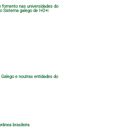
de fomento nas universidades do
do Sistema galego de I+D+i
o Galego e noutras entidades do
rânea brasileira