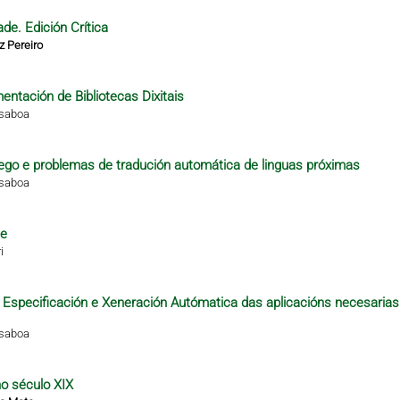
de. Edición Crítica
z Pereiro
ntación de Bibliotecas Dixitais
isaboa
alego e problemas de tradución automática de linguas próximas
isaboa
te
i
 a Especificación e Xeneración Autómatica das aplicacións necesarias
isaboa
no século XIX