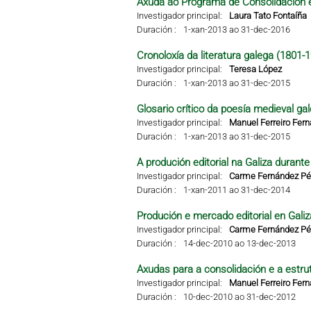
Axuda ao Programa de Consolidación e
Investigador principal:
Laura Tato Fontaíña
Duración :
1-xan-2013 ao 31-dec-2016
Cronoloxía da literatura galega (1801-
Investigador principal:
Teresa López
Duración :
1-xan-2013 ao 31-dec-2015
Glosario crítico da poesía medieval ga
Investigador principal:
Manuel Ferreiro Fer
Duración :
1-xan-2013 ao 31-dec-2015
A produción editorial na Galiza durant
Investigador principal:
Carme Fernández Pér
Duración :
1-xan-2011 ao 31-dec-2014
Produción e mercado editorial en Galiza
Investigador principal:
Carme Fernández Pér
Duración :
14-dec-2010 ao 13-dec-2013
Axudas para a consolidación e a estru
Investigador principal:
Manuel Ferreiro Fer
Duración :
10-dec-2010 ao 31-dec-2012