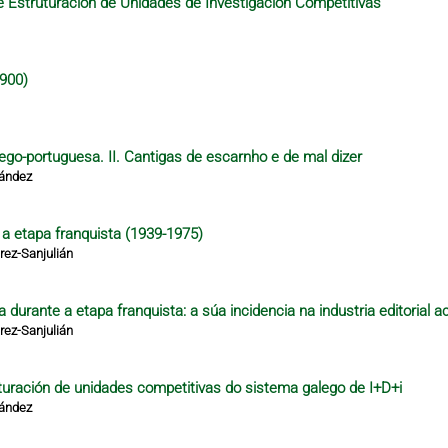
 Estruturación de Unidades de Investigación Competitivas
1900)
lego-portuguesa. II. Cantigas de escarnho e de mal dizer
nández
e a etapa franquista (1939-1975)
ez-Sanjulián
 durante a etapa franquista: a súa incidencia na industria editorial a
ez-Sanjulián
turación de unidades competitivas do sistema galego de I+D+i
nández