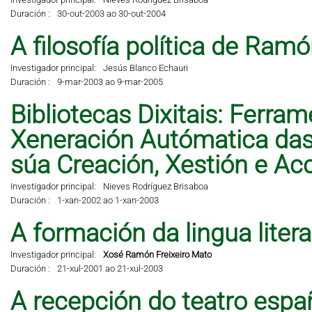
Duración :
30-out-2003 ao 30-out-2004
A filosofía política de Ramó
Investigador principal:
Jesús Blanco Echauri
Duración :
9-mar-2003 ao 9-mar-2005
Bibliotecas Dixitais: Ferra
Xeneración Autómatica das 
súa Creación, Xestión e A
Investigador principal:
Nieves Rodríguez Brisaboa
Duración :
1-xan-2002 ao 1-xan-2003
A formación da lingua liter
Investigador principal:
Xosé Ramón Freixeiro Mato
Duración :
21-xul-2001 ao 21-xul-2003
A recepción do teatro espa