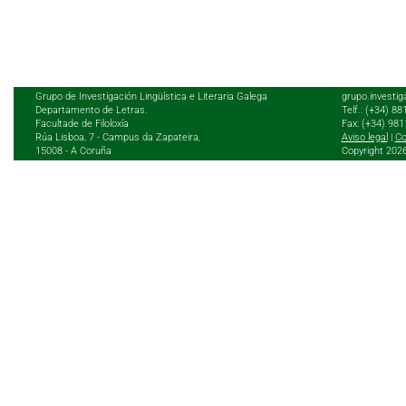
Grupo de Investigación Lingüística e Literaria Galega
grupo.investig
Departamento de Letras.
Telf.: (+34) 8
Facultade de Filoloxía
Fax: (+34) 98
Rúa Lisboa, 7 - Campus da Zapateira,
Aviso legal
|
Co
15008 - A Coruña
Copyright 202