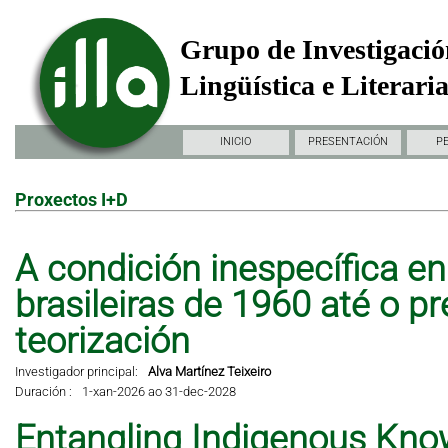
Grupo de Investigació
Lingüística e Literari
INICIO
PRESENTACIÓN
P
Proxectos I+D
A condición inespecífica en 
brasileiras de 1960 até o pr
teorización
Investigador principal:
Alva Martínez Teixeiro
Duración :
1-xan-2026 ao 31-dec-2028
Entangling Indigenous Kno