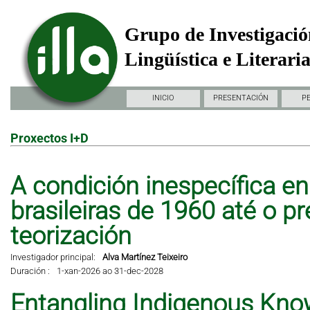
Grupo de Investigació
Lingüística e Literari
INICIO
PRESENTACIÓN
P
Proxectos I+D
A condición inespecífica en 
brasileiras de 1960 até o pr
teorización
Investigador principal:
Alva Martínez Teixeiro
Duración :
1-xan-2026 ao 31-dec-2028
Entangling Indigenous Kno