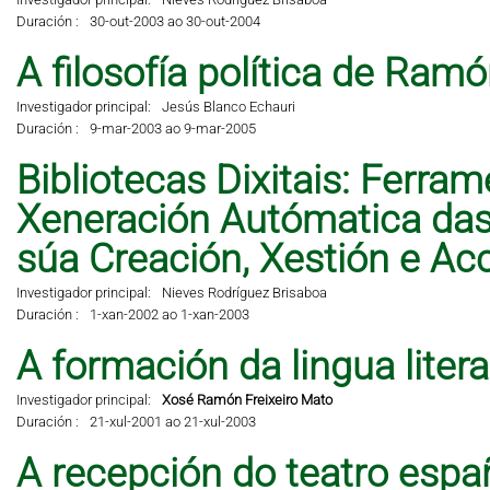
Duración :
30-out-2003 ao 30-out-2004
A filosofía política de Ramó
Investigador principal:
Jesús Blanco Echauri
Duración :
9-mar-2003 ao 9-mar-2005
Bibliotecas Dixitais: Ferra
Xeneración Autómatica das 
súa Creación, Xestión e A
Investigador principal:
Nieves Rodríguez Brisaboa
Duración :
1-xan-2002 ao 1-xan-2003
A formación da lingua liter
Investigador principal:
Xosé Ramón Freixeiro Mato
Duración :
21-xul-2001 ao 21-xul-2003
A recepción do teatro espa