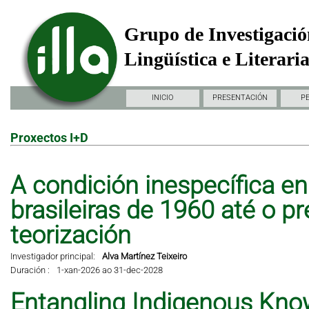
Grupo de Investigació
Lingüística e Literari
INICIO
PRESENTACIÓN
P
Proxectos I+D
A condición inespecífica en 
brasileiras de 1960 até o pr
teorización
Investigador principal:
Alva Martínez Teixeiro
Duración :
1-xan-2026 ao 31-dec-2028
Entangling Indigenous Kno