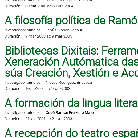
Duración :
30-out-2003 ao 30-out-2004
A filosofía política de Ramó
Investigador principal:
Jesús Blanco Echauri
Duración :
9-mar-2003 ao 9-mar-2005
Bibliotecas Dixitais: Ferra
Xeneración Autómatica das 
súa Creación, Xestión e A
Investigador principal:
Nieves Rodríguez Brisaboa
Duración :
1-xan-2002 ao 1-xan-2003
A formación da lingua liter
Investigador principal:
Xosé Ramón Freixeiro Mato
Duración :
21-xul-2001 ao 21-xul-2003
A recepción do teatro espa