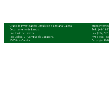
Grupo de Investigación Lingüística e Literaria Galega
grupo.investig
Departamento de Letras.
Telf.: (+34) 8
Facultade de Filoloxía
Fax: (+34) 98
Rúa Lisboa, 7 - Campus da Zapateira,
Aviso legal
|
Co
15008 - A Coruña
Copyright 202