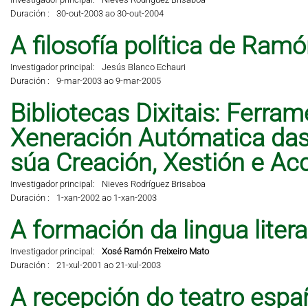
Duración :
30-out-2003 ao 30-out-2004
A filosofía política de Ramó
Investigador principal:
Jesús Blanco Echauri
Duración :
9-mar-2003 ao 9-mar-2005
Bibliotecas Dixitais: Ferra
Xeneración Autómatica das 
súa Creación, Xestión e A
Investigador principal:
Nieves Rodríguez Brisaboa
Duración :
1-xan-2002 ao 1-xan-2003
A formación da lingua liter
Investigador principal:
Xosé Ramón Freixeiro Mato
Duración :
21-xul-2001 ao 21-xul-2003
A recepción do teatro espa