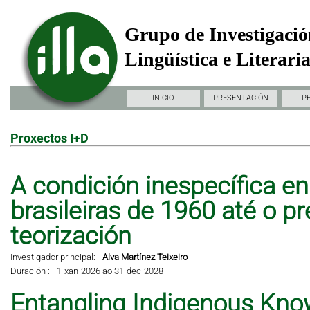
Grupo de Investigació
Lingüística e Literari
INICIO
PRESENTACIÓN
P
Proxectos I+D
A condición inespecífica en 
brasileiras de 1960 até o pr
teorización
Investigador principal:
Alva Martínez Teixeiro
Duración :
1-xan-2026 ao 31-dec-2028
Entangling Indigenous Kno