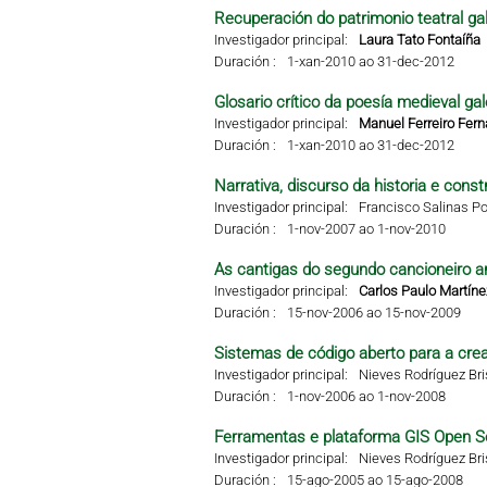
Recuperación do patrimonio teatral g
Investigador principal:
Laura Tato Fontaíña
Duración :
1-xan-2010 ao 31-dec-2012
Glosario crítico da poesía medieval g
Investigador principal:
Manuel Ferreiro Fer
Duración :
1-xan-2010 ao 31-dec-2012
Narrativa, discurso da historia e const
Investigador principal:
Francisco Salinas Po
Duración :
1-nov-2007 ao 1-nov-2010
As cantigas do segundo cancioneiro ar
Investigador principal:
Carlos Paulo Martíne
Duración :
15-nov-2006 ao 15-nov-2009
Sistemas de código aberto para a crea
Investigador principal:
Nieves Rodríguez Br
Duración :
1-nov-2006 ao 1-nov-2008
Ferramentas e plataforma GIS Open S
Investigador principal:
Nieves Rodríguez Br
Duración :
15-ago-2005 ao 15-ago-2008