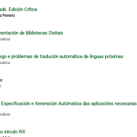
de. Edición Crítica
z Pereiro
ntación de Bibliotecas Dixitais
isaboa
alego e problemas de tradución automática de linguas próximas
isaboa
te
i
 a Especificación e Xeneración Autómatica das aplicacións necesarias
isaboa
no século XIX