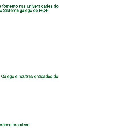
de fomento nas universidades do
do Sistema galego de I+D+i
o Galego e noutras entidades do
rânea brasileira