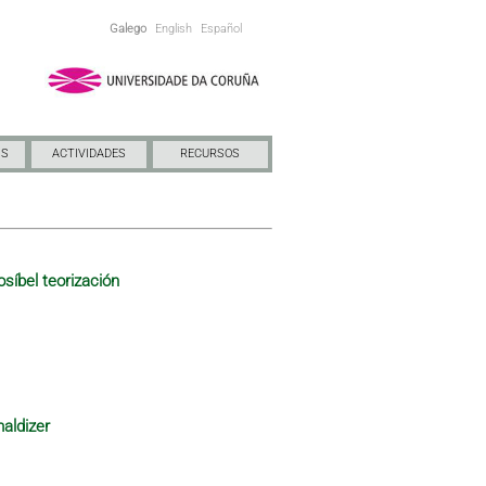
Galego
English
Español
NS
ACTIVIDADES
RECURSOS
osíbel teorización
maldizer