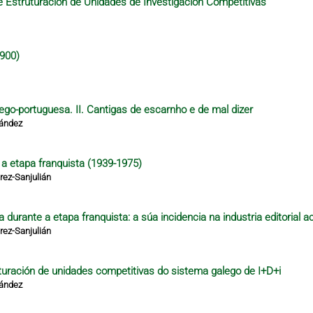
 Estruturación de Unidades de Investigación Competitivas
1900)
lego-portuguesa. II. Cantigas de escarnho e de mal dizer
nández
e a etapa franquista (1939-1975)
ez-Sanjulián
 durante a etapa franquista: a súa incidencia na industria editorial a
ez-Sanjulián
turación de unidades competitivas do sistema galego de I+D+i
nández