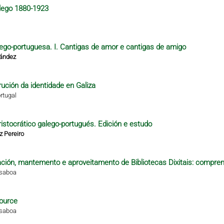
alego 1880-1923
alego-portuguesa. I. Cantigas de amor e cantigas de amigo
nández
rución da identidade en Galiza
rtugal
istocrático galego-portugués. Edición e estudo
z Pereiro
ción, mantemento e aproveitamento de Bibliotecas Dixitais: compren
isaboa
ource
isaboa