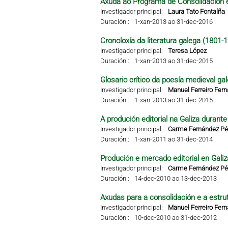
Axuda ao Programa de Consolidación e
Investigador principal:
Laura Tato Fontaíña
Duración :
1-xan-2013 ao 31-dec-2016
Cronoloxía da literatura galega (1801-
Investigador principal:
Teresa López
Duración :
1-xan-2013 ao 31-dec-2015
Glosario crítico da poesía medieval ga
Investigador principal:
Manuel Ferreiro Fer
Duración :
1-xan-2013 ao 31-dec-2015
A produción editorial na Galiza durant
Investigador principal:
Carme Fernández Pér
Duración :
1-xan-2011 ao 31-dec-2014
Produción e mercado editorial en Galiza
Investigador principal:
Carme Fernández Pér
Duración :
14-dec-2010 ao 13-dec-2013
Axudas para a consolidación e a estru
Investigador principal:
Manuel Ferreiro Fer
Duración :
10-dec-2010 ao 31-dec-2012