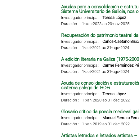
Axudas para a consolidación e estrutu
Sistema Universitario de Galicia, nos 
Investigador principal:
Teresa López
Duración :
1-xan-2023 ao 20-nov-2025
Recuperación do patrimonio teatral da G
Investigador principal:
Carlos-Caetano Bisc
Duración :
1-set-2021 ao 31-ago-2024
A edición literaria na Galiza (1975-2000
Investigador principal:
Carme Fernández Pér
Duración :
1-set-2021 ao 31-ago-2024
Axuda de consolidación e estruturació
sistema galego de I+D+i
Investigador principal:
Teresa López
Duración :
1-xan-2020 ao 31-dec-2022
Glosario crítico da poesía medieval gal
Investigador principal:
Manuel Ferreiro Fer
Duración :
1-xan-2019 ao 31-dec-2022
Artistas letrados e letrados artistas 