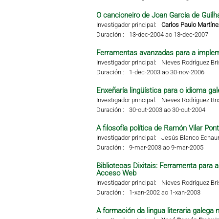
O cancioneiro de Joan Garcia de Guilha
Investigador principal:
Carlos Paulo Martíne
Duración :
13-dec-2004 ao 13-dec-2007
Ferramentas avanzadas para a impleme
Investigador principal:
Nieves Rodríguez Br
Duración :
1-dec-2003 ao 30-nov-2006
Enxeñaría lingüística para o idioma g
Investigador principal:
Nieves Rodríguez Br
Duración :
30-out-2003 ao 30-out-2004
A filosofía política de Ramón Vilar Pon
Investigador principal:
Jesús Blanco Echaur
Duración :
9-mar-2003 ao 9-mar-2005
Bibliotecas Dixitais: Ferramenta para
Acceso Web
Investigador principal:
Nieves Rodríguez Br
Duración :
1-xan-2002 ao 1-xan-2003
A formación da lingua literaria galega 