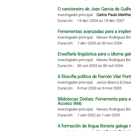
O cancioneiro de Joan Garcia de Guilha
Investigador principal:
Carlos Paulo Martíne
Duración :
13-dec-2004 ao 13-dec-2007
Ferramentas avanzadas para a impleme
Investigador principal:
Nieves Rodríguez Br
Duración :
1-dec-2003 ao 30-nov-2006
Enxeñaría lingüística para o idioma g
Investigador principal:
Nieves Rodríguez Br
Duración :
30-out-2003 ao 30-out-2004
A filosofía política de Ramón Vilar Pon
Investigador principal:
Jesús Blanco Echaur
Duración :
9-mar-2003 ao 9-mar-2005
Bibliotecas Dixitais: Ferramenta para
Acceso Web
Investigador principal:
Nieves Rodríguez Br
Duración :
1-xan-2002 ao 1-xan-2003
A formación da lingua literaria galega 