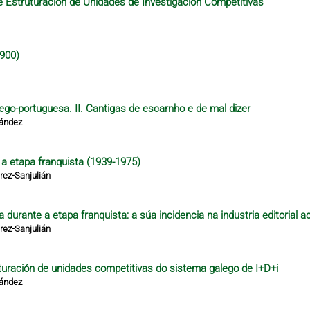
 Estruturación de Unidades de Investigación Competitivas
1900)
lego-portuguesa. II. Cantigas de escarnho e de mal dizer
nández
e a etapa franquista (1939-1975)
ez-Sanjulián
 durante a etapa franquista: a súa incidencia na industria editorial a
ez-Sanjulián
turación de unidades competitivas do sistema galego de I+D+i
nández