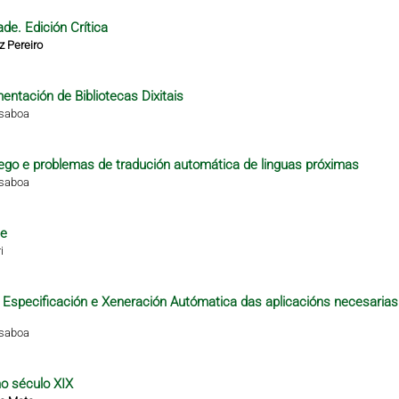
de. Edición Crítica
z Pereiro
ntación de Bibliotecas Dixitais
isaboa
alego e problemas de tradución automática de linguas próximas
isaboa
te
i
 a Especificación e Xeneración Autómatica das aplicacións necesarias
isaboa
no século XIX