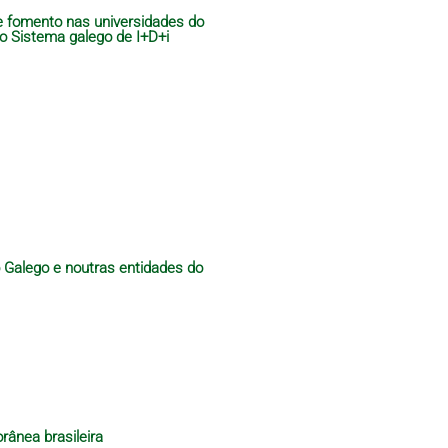
de fomento nas universidades do
do Sistema galego de I+D+i
o Galego e noutras entidades do
rânea brasileira