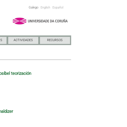
Galego
English
Español
NS
ACTIVIDADES
RECURSOS
osíbel teorización
maldizer