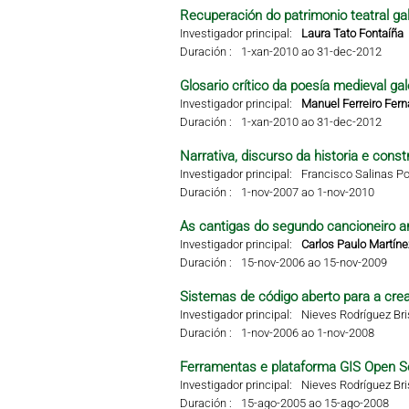
Recuperación do patrimonio teatral g
Investigador principal:
Laura Tato Fontaíña
Duración :
1-xan-2010 ao 31-dec-2012
Glosario crítico da poesía medieval g
Investigador principal:
Manuel Ferreiro Fer
Duración :
1-xan-2010 ao 31-dec-2012
Narrativa, discurso da historia e const
Investigador principal:
Francisco Salinas Po
Duración :
1-nov-2007 ao 1-nov-2010
As cantigas do segundo cancioneiro ar
Investigador principal:
Carlos Paulo Martíne
Duración :
15-nov-2006 ao 15-nov-2009
Sistemas de código aberto para a crea
Investigador principal:
Nieves Rodríguez Br
Duración :
1-nov-2006 ao 1-nov-2008
Ferramentas e plataforma GIS Open S
Investigador principal:
Nieves Rodríguez Br
Duración :
15-ago-2005 ao 15-ago-2008