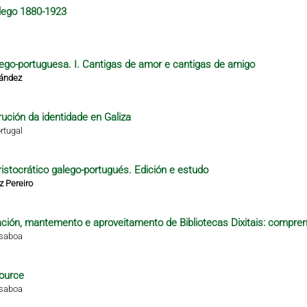
alego 1880-1923
alego-portuguesa. I. Cantigas de amor e cantigas de amigo
nández
rución da identidade en Galiza
rtugal
istocrático galego-portugués. Edición e estudo
z Pereiro
ción, mantemento e aproveitamento de Bibliotecas Dixitais: compren
isaboa
ource
isaboa