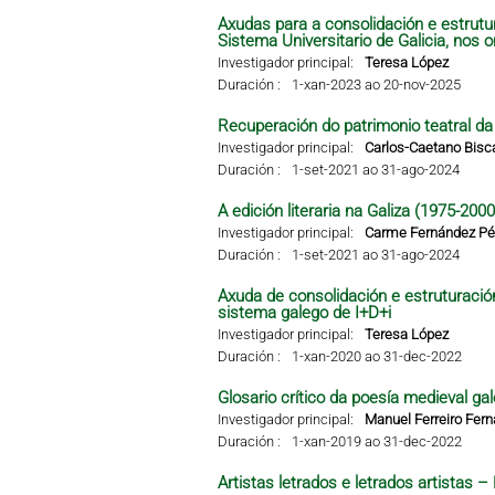
Axudas para a consolidación e estrutu
Sistema Universitario de Galicia, nos 
Investigador principal:
Teresa López
Duración :
1-xan-2023 ao 20-nov-2025
Recuperación do patrimonio teatral da G
Investigador principal:
Carlos-Caetano Bisc
Duración :
1-set-2021 ao 31-ago-2024
A edición literaria na Galiza (1975-2000
Investigador principal:
Carme Fernández Pér
Duración :
1-set-2021 ao 31-ago-2024
Axuda de consolidación e estruturació
sistema galego de I+D+i
Investigador principal:
Teresa López
Duración :
1-xan-2020 ao 31-dec-2022
Glosario crítico da poesía medieval gal
Investigador principal:
Manuel Ferreiro Fer
Duración :
1-xan-2019 ao 31-dec-2022
Artistas letrados e letrados artistas 