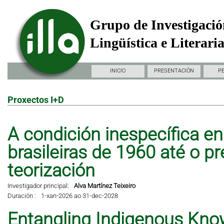
Grupo de Investigació
Lingüística e Literari
INICIO
PRESENTACIÓN
P
Proxectos I+D
A condición inespecífica en 
brasileiras de 1960 até o pr
teorización
Investigador principal:
Alva Martínez Teixeiro
Duración :
1-xan-2026 ao 31-dec-2028
Entangling Indigenous Kno