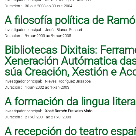
Duración :
30-out-2003 ao 30-out-2004
A filosofía política de Ramó
Investigador principal:
Jesús Blanco Echauri
Duración :
9-mar-2003 ao 9-mar-2005
Bibliotecas Dixitais: Ferra
Xeneración Autómatica das 
súa Creación, Xestión e A
Investigador principal:
Nieves Rodríguez Brisaboa
Duración :
1-xan-2002 ao 1-xan-2003
A formación da lingua liter
Investigador principal:
Xosé Ramón Freixeiro Mato
Duración :
21-xul-2001 ao 21-xul-2003
A recepción do teatro espa