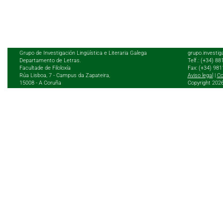
Grupo de Investigación Lingüística e Literaria Galega
grupo.investig
Departamento de Letras.
Telf.: (+34) 8
Facultade de Filoloxía
Fax: (+34) 98
Rúa Lisboa, 7 - Campus da Zapateira,
Aviso legal
|
Co
15008 - A Coruña
Copyright 202