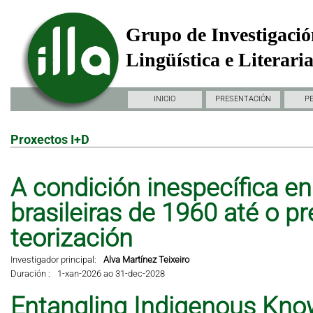
Grupo de Investigació
Lingüística e Literari
INICIO
PRESENTACIÓN
P
Proxectos I+D
A condición inespecífica en 
brasileiras de 1960 até o pr
teorización
Investigador principal:
Alva Martínez Teixeiro
Duración :
1-xan-2026 ao 31-dec-2028
Entangling Indigenous Kno