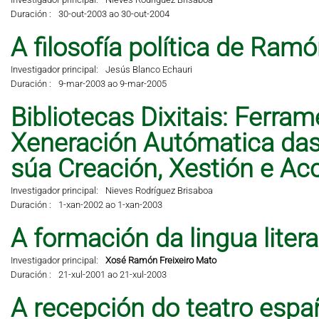
Duración :
30-out-2003 ao 30-out-2004
A filosofía política de Ramó
Investigador principal:
Jesús Blanco Echauri
Duración :
9-mar-2003 ao 9-mar-2005
Bibliotecas Dixitais: Ferra
Xeneración Autómatica das 
súa Creación, Xestión e A
Investigador principal:
Nieves Rodríguez Brisaboa
Duración :
1-xan-2002 ao 1-xan-2003
A formación da lingua liter
Investigador principal:
Xosé Ramón Freixeiro Mato
Duración :
21-xul-2001 ao 21-xul-2003
A recepción do teatro espa