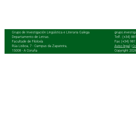
Grupo de Investigación Lingüística e Literaria Galega
grupo.investig
Departamento de Letras.
Telf.: (+34) 8
Facultade de Filoloxía
Fax: (+34) 98
Rúa Lisboa, 7 - Campus da Zapateira,
Aviso legal
|
Co
15008 - A Coruña
Copyright 202