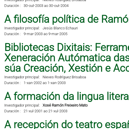
Duración :
30-out-2003 ao 30-out-2004
A filosofía política de Ramó
Investigador principal:
Jesús Blanco Echauri
Duración :
9-mar-2003 ao 9-mar-2005
Bibliotecas Dixitais: Ferra
Xeneración Autómatica das 
súa Creación, Xestión e A
Investigador principal:
Nieves Rodríguez Brisaboa
Duración :
1-xan-2002 ao 1-xan-2003
A formación da lingua liter
Investigador principal:
Xosé Ramón Freixeiro Mato
Duración :
21-xul-2001 ao 21-xul-2003
A recepción do teatro espa