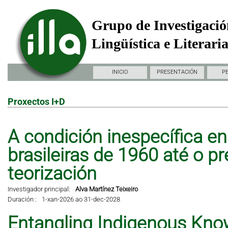
Grupo de Investigació
Lingüística e Literari
INICIO
PRESENTACIÓN
P
Proxectos I+D
A condición inespecífica en 
brasileiras de 1960 até o pr
teorización
Investigador principal:
Alva Martínez Teixeiro
Duración :
1-xan-2026 ao 31-dec-2028
Entangling Indigenous Kno