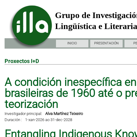
Grupo de Investigació
Lingüística e Literari
INICIO
PRESENTACIÓN
P
Proxectos I+D
A condición inespecífica en 
brasileiras de 1960 até o pr
teorización
Investigador principal:
Alva Martínez Teixeiro
Duración :
1-xan-2026 ao 31-dec-2028
Entangling Indigenous Kno