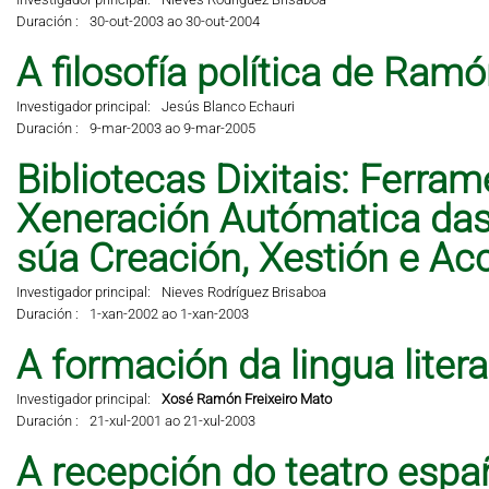
Duración :
30-out-2003 ao 30-out-2004
A filosofía política de Ramó
Investigador principal:
Jesús Blanco Echauri
Duración :
9-mar-2003 ao 9-mar-2005
Bibliotecas Dixitais: Ferra
Xeneración Autómatica das 
súa Creación, Xestión e A
Investigador principal:
Nieves Rodríguez Brisaboa
Duración :
1-xan-2002 ao 1-xan-2003
A formación da lingua liter
Investigador principal:
Xosé Ramón Freixeiro Mato
Duración :
21-xul-2001 ao 21-xul-2003
A recepción do teatro espa