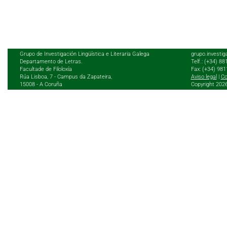
Grupo de Investigación Lingüística e Literaria Galega
grupo.investig
Departamento de Letras.
Telf.: (+34) 8
Facultade de Filoloxía
Fax: (+34) 98
Rúa Lisboa, 7 - Campus da Zapateira,
Aviso legal
|
Co
15008 - A Coruña
Copyright 202