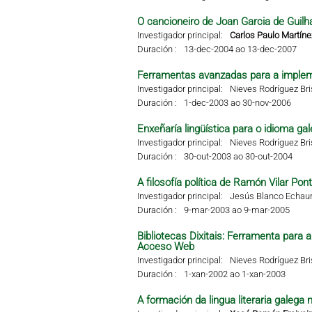
O cancioneiro de Joan Garcia de Guilha
Investigador principal:
Carlos Paulo Martíne
Duración :
13-dec-2004 ao 13-dec-2007
Ferramentas avanzadas para a impleme
Investigador principal:
Nieves Rodríguez Br
Duración :
1-dec-2003 ao 30-nov-2006
Enxeñaría lingüística para o idioma g
Investigador principal:
Nieves Rodríguez Br
Duración :
30-out-2003 ao 30-out-2004
A filosofía política de Ramón Vilar Pon
Investigador principal:
Jesús Blanco Echaur
Duración :
9-mar-2003 ao 9-mar-2005
Bibliotecas Dixitais: Ferramenta para
Acceso Web
Investigador principal:
Nieves Rodríguez Br
Duración :
1-xan-2002 ao 1-xan-2003
A formación da lingua literaria galega 