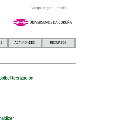
Galego
English
Español
NS
ACTIVIDADES
RECURSOS
osíbel teorización
maldizer