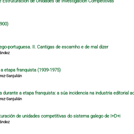
 Estruturación de Unidades de Investigación Competitivas
1900)
lego-portuguesa. II. Cantigas de escarnho e de mal dizer
nández
e a etapa franquista (1939-1975)
ez-Sanjulián
 durante a etapa franquista: a súa incidencia na industria editorial a
ez-Sanjulián
turación de unidades competitivas do sistema galego de I+D+i
nández