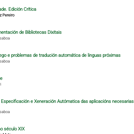
de. Edición Crítica
z Pereiro
ntación de Bibliotecas Dixitais
isaboa
alego e problemas de tradución automática de linguas próximas
isaboa
te
i
 a Especificación e Xeneración Autómatica das aplicacións necesarias
isaboa
no século XIX