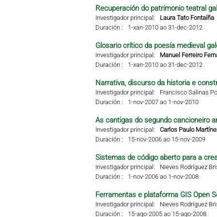
Recuperación do patrimonio teatral g
Investigador principal:
Laura Tato Fontaíña
Duración :
1-xan-2010 ao 31-dec-2012
Glosario crítico da poesía medieval g
Investigador principal:
Manuel Ferreiro Fer
Duración :
1-xan-2010 ao 31-dec-2012
Narrativa, discurso da historia e const
Investigador principal:
Francisco Salinas Po
Duración :
1-nov-2007 ao 1-nov-2010
As cantigas do segundo cancioneiro ar
Investigador principal:
Carlos Paulo Martíne
Duración :
15-nov-2006 ao 15-nov-2009
Sistemas de código aberto para a crea
Investigador principal:
Nieves Rodríguez Br
Duración :
1-nov-2006 ao 1-nov-2008
Ferramentas e plataforma GIS Open S
Investigador principal:
Nieves Rodríguez Br
Duración :
15-ago-2005 ao 15-ago-2008