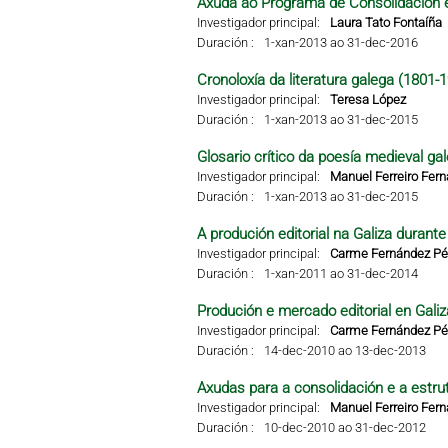
Axuda ao Programa de Consolidación e
Investigador principal:
Laura Tato Fontaíña
Duración :
1-xan-2013 ao 31-dec-2016
Cronoloxía da literatura galega (1801-
Investigador principal:
Teresa López
Duración :
1-xan-2013 ao 31-dec-2015
Glosario crítico da poesía medieval ga
Investigador principal:
Manuel Ferreiro Fer
Duración :
1-xan-2013 ao 31-dec-2015
A produción editorial na Galiza durant
Investigador principal:
Carme Fernández Pér
Duración :
1-xan-2011 ao 31-dec-2014
Produción e mercado editorial en Galiza
Investigador principal:
Carme Fernández Pér
Duración :
14-dec-2010 ao 13-dec-2013
Axudas para a consolidación e a estru
Investigador principal:
Manuel Ferreiro Fer
Duración :
10-dec-2010 ao 31-dec-2012