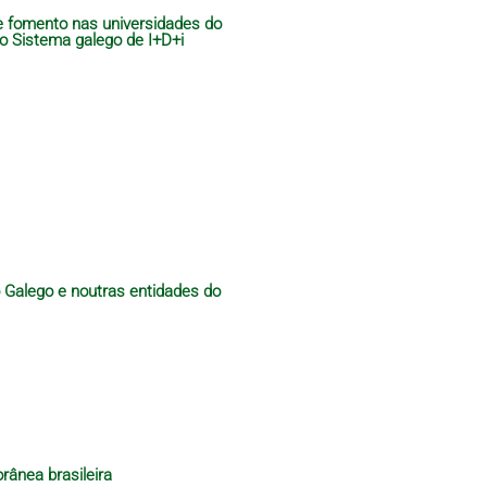
de fomento nas universidades do
do Sistema galego de I+D+i
o Galego e noutras entidades do
rânea brasileira