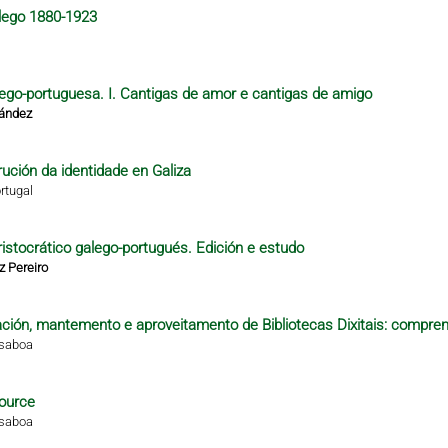
alego 1880-1923
alego-portuguesa. I. Cantigas de amor e cantigas de amigo
nández
rución da identidade en Galiza
rtugal
istocrático galego-portugués. Edición e estudo
z Pereiro
ción, mantemento e aproveitamento de Bibliotecas Dixitais: compren
isaboa
ource
isaboa