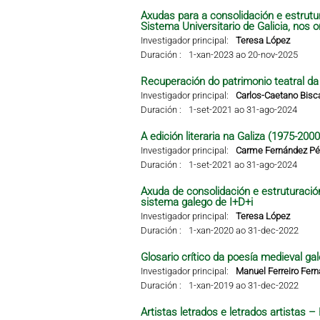
Axudas para a consolidación e estrutu
Sistema Universitario de Galicia, nos 
Investigador principal:
Teresa López
Duración :
1-xan-2023 ao 20-nov-2025
Recuperación do patrimonio teatral da G
Investigador principal:
Carlos-Caetano Bisc
Duración :
1-set-2021 ao 31-ago-2024
A edición literaria na Galiza (1975-2000
Investigador principal:
Carme Fernández Pér
Duración :
1-set-2021 ao 31-ago-2024
Axuda de consolidación e estruturació
sistema galego de I+D+i
Investigador principal:
Teresa López
Duración :
1-xan-2020 ao 31-dec-2022
Glosario crítico da poesía medieval gal
Investigador principal:
Manuel Ferreiro Fer
Duración :
1-xan-2019 ao 31-dec-2022
Artistas letrados e letrados artistas 