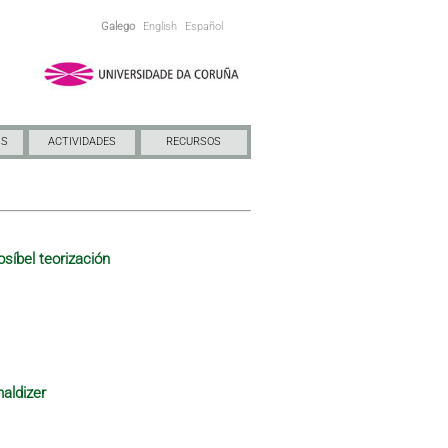
Galego
English
Español
NS
ACTIVIDADES
RECURSOS
osíbel teorización
maldizer