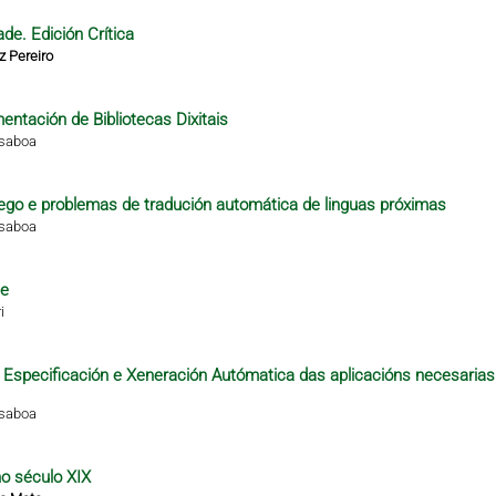
de. Edición Crítica
z Pereiro
ntación de Bibliotecas Dixitais
isaboa
alego e problemas de tradución automática de linguas próximas
isaboa
te
i
 a Especificación e Xeneración Autómatica das aplicacións necesarias
isaboa
no século XIX