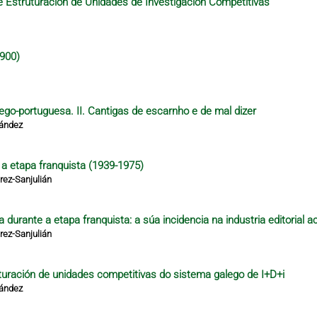
 Estruturación de Unidades de Investigación Competitivas
1900)
lego-portuguesa. II. Cantigas de escarnho e de mal dizer
nández
e a etapa franquista (1939-1975)
ez-Sanjulián
 durante a etapa franquista: a súa incidencia na industria editorial a
ez-Sanjulián
turación de unidades competitivas do sistema galego de I+D+i
nández