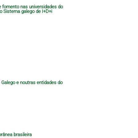
de fomento nas universidades do
do Sistema galego de I+D+i
o Galego e noutras entidades do
rânea brasileira