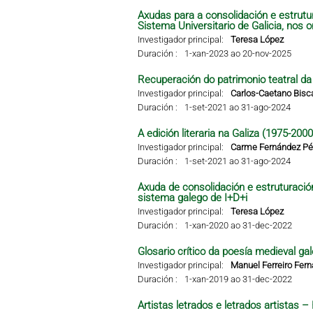
Axudas para a consolidación e estrutu
Sistema Universitario de Galicia, nos 
Investigador principal:
Teresa López
Duración :
1-xan-2023 ao 20-nov-2025
Recuperación do patrimonio teatral da G
Investigador principal:
Carlos-Caetano Bisc
Duración :
1-set-2021 ao 31-ago-2024
A edición literaria na Galiza (1975-2000
Investigador principal:
Carme Fernández Pér
Duración :
1-set-2021 ao 31-ago-2024
Axuda de consolidación e estruturació
sistema galego de I+D+i
Investigador principal:
Teresa López
Duración :
1-xan-2020 ao 31-dec-2022
Glosario crítico da poesía medieval gal
Investigador principal:
Manuel Ferreiro Fer
Duración :
1-xan-2019 ao 31-dec-2022
Artistas letrados e letrados artistas 