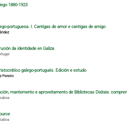
alego 1880-1923
alego-portuguesa. I. Cantigas de amor e cantigas de amigo
nández
rución da identidade en Galiza
rtugal
istocrático galego-portugués. Edición e estudo
z Pereiro
ción, mantemento e aproveitamento de Bibliotecas Dixitais: compren
isaboa
ource
isaboa