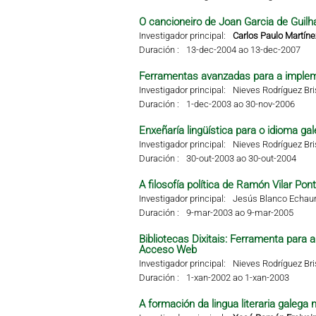
O cancioneiro de Joan Garcia de Guilha
Investigador principal:
Carlos Paulo Martíne
Duración :
13-dec-2004 ao 13-dec-2007
Ferramentas avanzadas para a impleme
Investigador principal:
Nieves Rodríguez Br
Duración :
1-dec-2003 ao 30-nov-2006
Enxeñaría lingüística para o idioma g
Investigador principal:
Nieves Rodríguez Br
Duración :
30-out-2003 ao 30-out-2004
A filosofía política de Ramón Vilar Pon
Investigador principal:
Jesús Blanco Echaur
Duración :
9-mar-2003 ao 9-mar-2005
Bibliotecas Dixitais: Ferramenta para
Acceso Web
Investigador principal:
Nieves Rodríguez Br
Duración :
1-xan-2002 ao 1-xan-2003
A formación da lingua literaria galega 