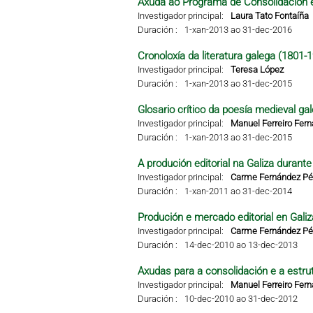
Axuda ao Programa de Consolidación e
Investigador principal:
Laura Tato Fontaíña
Duración :
1-xan-2013 ao 31-dec-2016
Cronoloxía da literatura galega (1801-
Investigador principal:
Teresa López
Duración :
1-xan-2013 ao 31-dec-2015
Glosario crítico da poesía medieval ga
Investigador principal:
Manuel Ferreiro Fer
Duración :
1-xan-2013 ao 31-dec-2015
A produción editorial na Galiza durant
Investigador principal:
Carme Fernández Pér
Duración :
1-xan-2011 ao 31-dec-2014
Produción e mercado editorial en Galiza
Investigador principal:
Carme Fernández Pér
Duración :
14-dec-2010 ao 13-dec-2013
Axudas para a consolidación e a estru
Investigador principal:
Manuel Ferreiro Fer
Duración :
10-dec-2010 ao 31-dec-2012