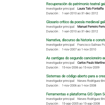
Recuperación do patrimonio teatral g
Investigador principal:
Laura Tato Fontaíña
Duración :
1-xan-2010 ao 31-dec-2012
Glosario crítico da poesía medieval g
Investigador principal:
Manuel Ferreiro Fer
Duración :
1-xan-2010 ao 31-dec-2012
Narrativa, discurso da historia e const
Investigador principal:
Francisco Salinas Po
Duración :
1-nov-2007 ao 1-nov-2010
As cantigas do segundo cancioneiro ar
Investigador principal:
Carlos Paulo Martíne
Duración :
15-nov-2006 ao 15-nov-2009
Sistemas de código aberto para a crea
Investigador principal:
Nieves Rodríguez Br
Duración :
1-nov-2006 ao 1-nov-2008
Ferramentas e plataforma GIS Open S
Investigador principal:
Nieves Rodríguez Br
Duración :
15-ago-2005 ao 15-ago-2008