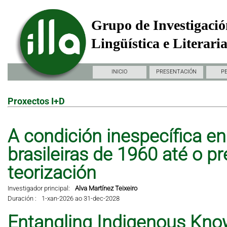
Grupo de Investigació
Lingüística e Literari
INICIO
PRESENTACIÓN
P
Proxectos I+D
A condición inespecífica en 
brasileiras de 1960 até o pr
teorización
Investigador principal:
Alva Martínez Teixeiro
Duración :
1-xan-2026 ao 31-dec-2028
Entangling Indigenous Kno