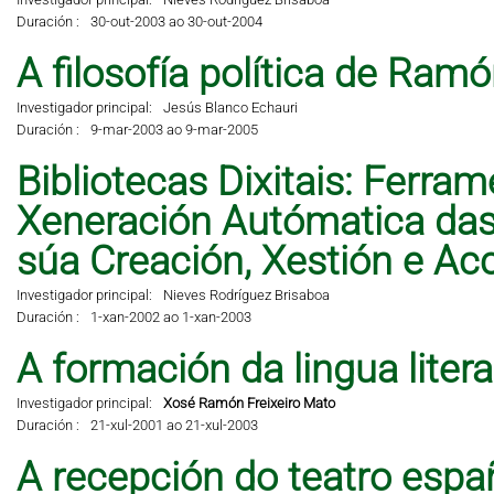
Duración :
30-out-2003 ao 30-out-2004
A filosofía política de Ramó
Investigador principal:
Jesús Blanco Echauri
Duración :
9-mar-2003 ao 9-mar-2005
Bibliotecas Dixitais: Ferra
Xeneración Autómatica das 
súa Creación, Xestión e A
Investigador principal:
Nieves Rodríguez Brisaboa
Duración :
1-xan-2002 ao 1-xan-2003
A formación da lingua liter
Investigador principal:
Xosé Ramón Freixeiro Mato
Duración :
21-xul-2001 ao 21-xul-2003
A recepción do teatro espa