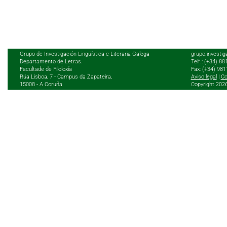
Grupo de Investigación Lingüística e Literaria Galega
grupo.investig
Departamento de Letras.
Telf.: (+34) 8
Facultade de Filoloxía
Fax: (+34) 98
Rúa Lisboa, 7 - Campus da Zapateira,
Aviso legal
|
Co
15008 - A Coruña
Copyright 202