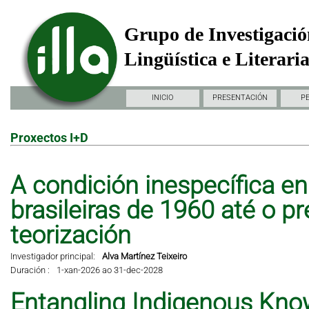
Grupo de Investigació
Lingüística e Literari
INICIO
PRESENTACIÓN
P
Proxectos I+D
A condición inespecífica en 
brasileiras de 1960 até o pr
teorización
Investigador principal:
Alva Martínez Teixeiro
Duración :
1-xan-2026 ao 31-dec-2028
Entangling Indigenous Kno