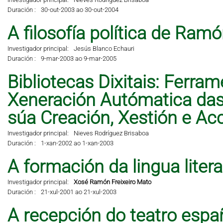
Duración :
30-out-2003 ao 30-out-2004
A filosofía política de Ramó
Investigador principal:
Jesús Blanco Echauri
Duración :
9-mar-2003 ao 9-mar-2005
Bibliotecas Dixitais: Ferra
Xeneración Autómatica das 
súa Creación, Xestión e A
Investigador principal:
Nieves Rodríguez Brisaboa
Duración :
1-xan-2002 ao 1-xan-2003
A formación da lingua liter
Investigador principal:
Xosé Ramón Freixeiro Mato
Duración :
21-xul-2001 ao 21-xul-2003
A recepción do teatro espa