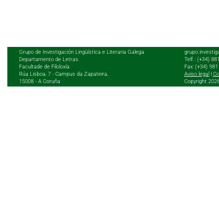
Grupo de Investigación Lingüística e Literaria Galega
grupo.investig
Departamento de Letras.
Telf.: (+34) 8
Facultade de Filoloxía
Fax: (+34) 98
Rúa Lisboa, 7 - Campus da Zapateira,
Aviso legal
|
Co
15008 - A Coruña
Copyright 202