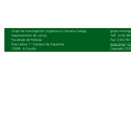
Grupo de Investigación Lingüística e Literaria Galega
grupo.investig
Departamento de Letras.
Telf.: (+34) 8
Facultade de Filoloxía
Fax: (+34) 98
Rúa Lisboa, 7 - Campus da Zapateira,
Aviso legal
|
Co
15008 - A Coruña
Copyright 202