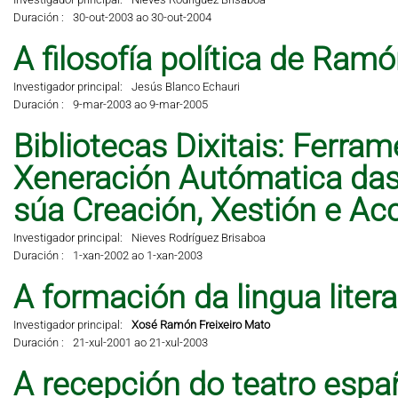
Duración :
30-out-2003 ao 30-out-2004
A filosofía política de Ramó
Investigador principal:
Jesús Blanco Echauri
Duración :
9-mar-2003 ao 9-mar-2005
Bibliotecas Dixitais: Ferra
Xeneración Autómatica das 
súa Creación, Xestión e A
Investigador principal:
Nieves Rodríguez Brisaboa
Duración :
1-xan-2002 ao 1-xan-2003
A formación da lingua liter
Investigador principal:
Xosé Ramón Freixeiro Mato
Duración :
21-xul-2001 ao 21-xul-2003
A recepción do teatro espa