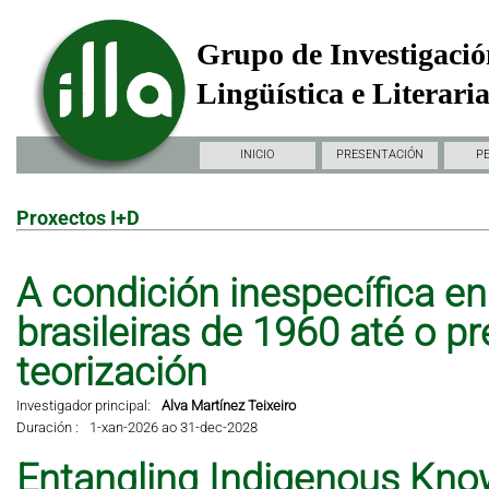
Grupo de Investigació
Lingüística e Literari
INICIO
PRESENTACIÓN
P
Proxectos I+D
A condición inespecífica en 
brasileiras de 1960 até o pr
teorización
Investigador principal:
Alva Martínez Teixeiro
Duración :
1-xan-2026 ao 31-dec-2028
Entangling Indigenous Kno