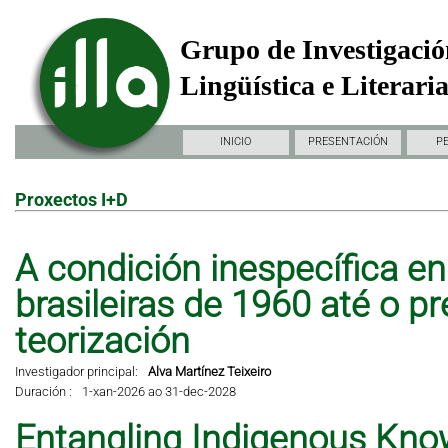
Grupo de Investigació
Lingüística e Literari
INICIO
PRESENTACIÓN
P
Proxectos I+D
A condición inespecífica en 
brasileiras de 1960 até o pr
teorización
Investigador principal:
Alva Martínez Teixeiro
Duración :
1-xan-2026 ao 31-dec-2028
Entangling Indigenous Kno