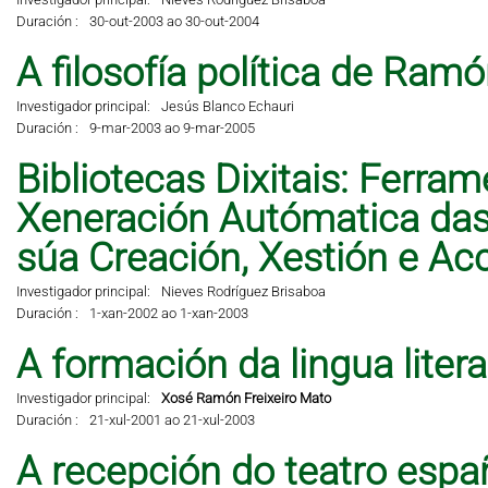
Duración :
30-out-2003 ao 30-out-2004
A filosofía política de Ramó
Investigador principal:
Jesús Blanco Echauri
Duración :
9-mar-2003 ao 9-mar-2005
Bibliotecas Dixitais: Ferra
Xeneración Autómatica das 
súa Creación, Xestión e A
Investigador principal:
Nieves Rodríguez Brisaboa
Duración :
1-xan-2002 ao 1-xan-2003
A formación da lingua liter
Investigador principal:
Xosé Ramón Freixeiro Mato
Duración :
21-xul-2001 ao 21-xul-2003
A recepción do teatro espa