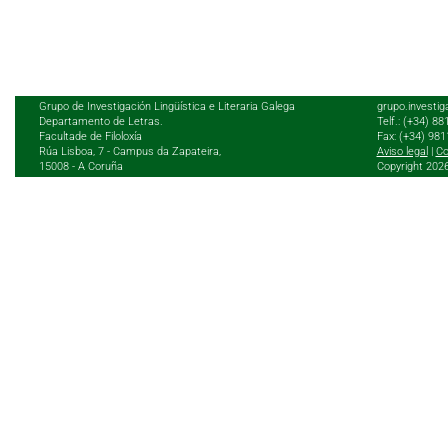
Grupo de Investigación Lingüística e Literaria Galega
grupo.investig
Departamento de Letras.
Telf.: (+34) 8
Facultade de Filoloxía
Fax: (+34) 98
Rúa Lisboa, 7 - Campus da Zapateira,
Aviso legal
|
Co
15008 - A Coruña
Copyright 202