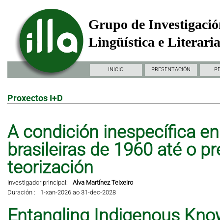
Grupo de Investigació
Lingüística e Literari
INICIO
PRESENTACIÓN
P
Proxectos I+D
A condición inespecífica en 
brasileiras de 1960 até o pr
teorización
Investigador principal:
Alva Martínez Teixeiro
Duración :
1-xan-2026 ao 31-dec-2028
Entangling Indigenous Kno