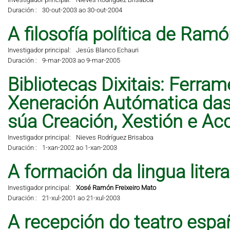
Duración :
30-out-2003 ao 30-out-2004
A filosofía política de Ramó
Investigador principal:
Jesús Blanco Echauri
Duración :
9-mar-2003 ao 9-mar-2005
Bibliotecas Dixitais: Ferra
Xeneración Autómatica das 
súa Creación, Xestión e A
Investigador principal:
Nieves Rodríguez Brisaboa
Duración :
1-xan-2002 ao 1-xan-2003
A formación da lingua liter
Investigador principal:
Xosé Ramón Freixeiro Mato
Duración :
21-xul-2001 ao 21-xul-2003
A recepción do teatro espa