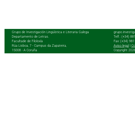
Grupo de Investigación Lingüística e Literaria Galega
grupo.investig
Departamento de Letras.
Telf.: (+34) 8
Facultade de Filoloxía
Fax: (+34) 98
Rúa Lisboa, 7 - Campus da Zapateira,
Aviso legal
|
Co
15008 - A Coruña
Copyright 202