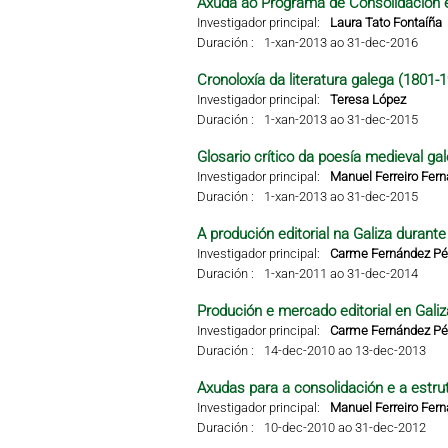
Axuda ao Programa de Consolidación e
Investigador principal:
Laura Tato Fontaíña
Duración :
1-xan-2013 ao 31-dec-2016
Cronoloxía da literatura galega (1801-
Investigador principal:
Teresa López
Duración :
1-xan-2013 ao 31-dec-2015
Glosario crítico da poesía medieval ga
Investigador principal:
Manuel Ferreiro Fer
Duración :
1-xan-2013 ao 31-dec-2015
A produción editorial na Galiza durant
Investigador principal:
Carme Fernández Pér
Duración :
1-xan-2011 ao 31-dec-2014
Produción e mercado editorial en Galiza
Investigador principal:
Carme Fernández Pér
Duración :
14-dec-2010 ao 13-dec-2013
Axudas para a consolidación e a estru
Investigador principal:
Manuel Ferreiro Fer
Duración :
10-dec-2010 ao 31-dec-2012