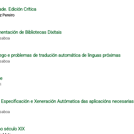
de. Edición Crítica
z Pereiro
ntación de Bibliotecas Dixitais
isaboa
alego e problemas de tradución automática de linguas próximas
isaboa
te
i
 a Especificación e Xeneración Autómatica das aplicacións necesarias
isaboa
no século XIX