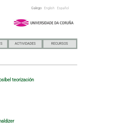
Galego
English
Español
NS
ACTIVIDADES
RECURSOS
osíbel teorización
maldizer