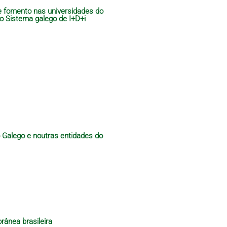
de fomento nas universidades do
do Sistema galego de I+D+i
o Galego e noutras entidades do
rânea brasileira