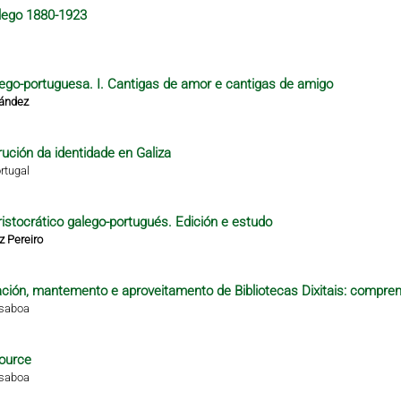
alego 1880-1923
alego-portuguesa. I. Cantigas de amor e cantigas de amigo
nández
rución da identidade en Galiza
rtugal
istocrático galego-portugués. Edición e estudo
z Pereiro
ción, mantemento e aproveitamento de Bibliotecas Dixitais: compren
isaboa
ource
isaboa