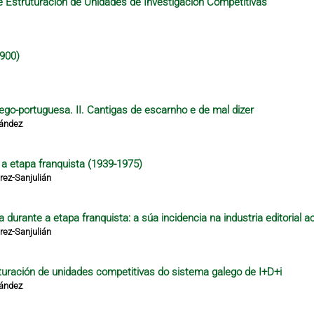
 Estruturación de Unidades de Investigación Competitivas
1900)
lego-portuguesa. II. Cantigas de escarnho e de mal dizer
nández
e a etapa franquista (1939-1975)
ez-Sanjulián
 durante a etapa franquista: a súa incidencia na industria editorial a
ez-Sanjulián
turación de unidades competitivas do sistema galego de I+D+i
nández