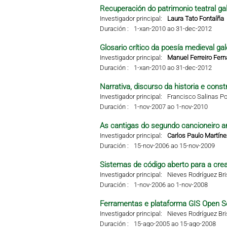
Recuperación do patrimonio teatral g
Investigador principal:
Laura Tato Fontaíña
Duración :
1-xan-2010 ao 31-dec-2012
Glosario crítico da poesía medieval g
Investigador principal:
Manuel Ferreiro Fer
Duración :
1-xan-2010 ao 31-dec-2012
Narrativa, discurso da historia e const
Investigador principal:
Francisco Salinas Po
Duración :
1-nov-2007 ao 1-nov-2010
As cantigas do segundo cancioneiro ar
Investigador principal:
Carlos Paulo Martíne
Duración :
15-nov-2006 ao 15-nov-2009
Sistemas de código aberto para a crea
Investigador principal:
Nieves Rodríguez Br
Duración :
1-nov-2006 ao 1-nov-2008
Ferramentas e plataforma GIS Open S
Investigador principal:
Nieves Rodríguez Br
Duración :
15-ago-2005 ao 15-ago-2008