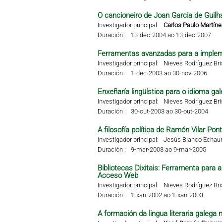
O cancioneiro de Joan Garcia de Guilha
Investigador principal:
Carlos Paulo Martíne
Duración :
13-dec-2004 ao 13-dec-2007
Ferramentas avanzadas para a impleme
Investigador principal:
Nieves Rodríguez Br
Duración :
1-dec-2003 ao 30-nov-2006
Enxeñaría lingüística para o idioma g
Investigador principal:
Nieves Rodríguez Br
Duración :
30-out-2003 ao 30-out-2004
A filosofía política de Ramón Vilar Pon
Investigador principal:
Jesús Blanco Echaur
Duración :
9-mar-2003 ao 9-mar-2005
Bibliotecas Dixitais: Ferramenta para
Acceso Web
Investigador principal:
Nieves Rodríguez Br
Duración :
1-xan-2002 ao 1-xan-2003
A formación da lingua literaria galega 