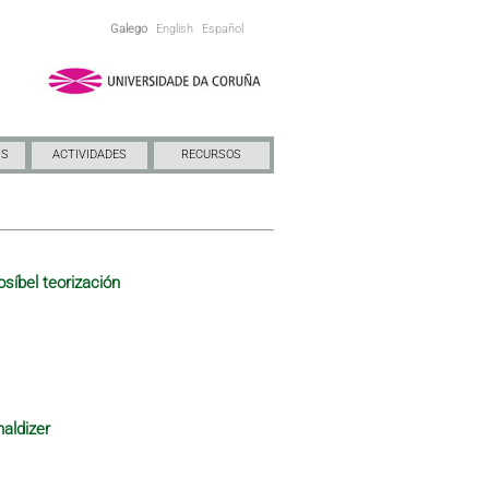
Galego
English
Español
NS
ACTIVIDADES
RECURSOS
osíbel teorización
maldizer