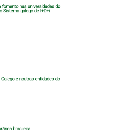
de fomento nas universidades do
do Sistema galego de I+D+i
o Galego e noutras entidades do
rânea brasileira