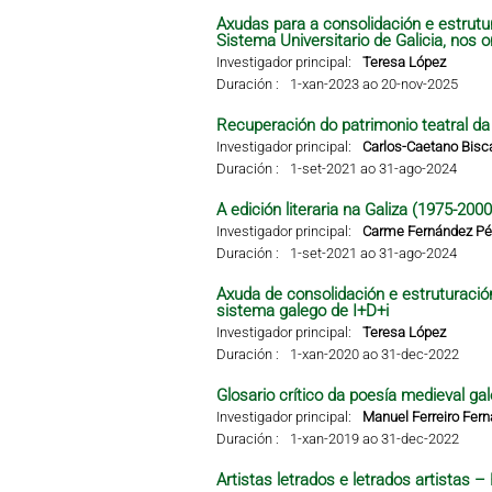
Axudas para a consolidación e estrutu
Sistema Universitario de Galicia, nos 
Investigador principal:
Teresa López
Duración :
1-xan-2023 ao 20-nov-2025
Recuperación do patrimonio teatral da G
Investigador principal:
Carlos-Caetano Bisc
Duración :
1-set-2021 ao 31-ago-2024
A edición literaria na Galiza (1975-2000
Investigador principal:
Carme Fernández Pér
Duración :
1-set-2021 ao 31-ago-2024
Axuda de consolidación e estruturació
sistema galego de I+D+i
Investigador principal:
Teresa López
Duración :
1-xan-2020 ao 31-dec-2022
Glosario crítico da poesía medieval gal
Investigador principal:
Manuel Ferreiro Fer
Duración :
1-xan-2019 ao 31-dec-2022
Artistas letrados e letrados artistas 