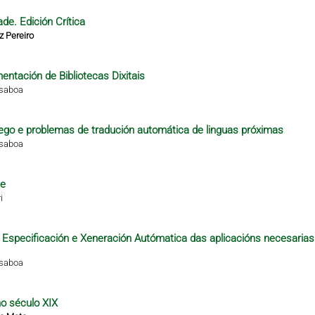
de. Edición Crítica
z Pereiro
ntación de Bibliotecas Dixitais
isaboa
alego e problemas de tradución automática de linguas próximas
isaboa
te
i
 a Especificación e Xeneración Autómatica das aplicacións necesarias
isaboa
no século XIX