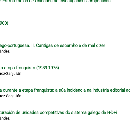
 Estruturación de Unidades de Investigación Competitivas
1900)
lego-portuguesa. II. Cantigas de escarnho e de mal dizer
nández
e a etapa franquista (1939-1975)
ez-Sanjulián
 durante a etapa franquista: a súa incidencia na industria editorial a
ez-Sanjulián
turación de unidades competitivas do sistema galego de I+D+i
nández