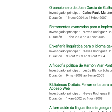
O cancioneiro de Joan Garcia de Guilha
Investigador principal:
Carlos Paulo Martíne
Duración :
13-dec-2004 ao 13-dec-2007
Ferramentas avanzadas para a impleme
Investigador principal:
Nieves Rodríguez Br
Duración :
1-dec-2003 ao 30-nov-2006
Enxeñaría lingüística para o idioma g
Investigador principal:
Nieves Rodríguez Br
Duración :
30-out-2003 ao 30-out-2004
A filosofía política de Ramón Vilar Pon
Investigador principal:
Jesús Blanco Echaur
Duración :
9-mar-2003 ao 9-mar-2005
Bibliotecas Dixitais: Ferramenta para
Acceso Web
Investigador principal:
Nieves Rodríguez Br
Duración :
1-xan-2002 ao 1-xan-2003
A formación da lingua literaria galega 