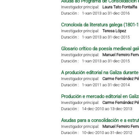
Axuda ao Programa de Consolidación e
Investigador principal:
Laura Tato Fontaíña
Duración :
1-xan-2013 ao 31-dec-2016
Cronoloxía da literatura galega (1801-
Investigador principal:
Teresa López
Duración :
1-xan-2013 ao 31-dec-2015
Glosario crítico da poesía medieval ga
Investigador principal:
Manuel Ferreiro Fer
Duración :
1-xan-2013 ao 31-dec-2015
A produción editorial na Galiza durant
Investigador principal:
Carme Fernández Pér
Duración :
1-xan-2011 ao 31-dec-2014
Produción e mercado editorial en Galiza
Investigador principal:
Carme Fernández Pér
Duración :
14-dec-2010 ao 13-dec-2013
Axudas para a consolidación e a estru
Investigador principal:
Manuel Ferreiro Fer
Duración :
10-dec-2010 ao 31-dec-2012