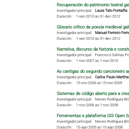
Recuperación do patrimonio teatral g
Investigador principal:
Laura Tato Fontaíña
Duración :
1-xan-2010 ao 31-dec-2012
Glosario crítico da poesía medieval g
Investigador principal:
Manuel Ferreiro Fer
Duración :
1-xan-2010 ao 31-dec-2012
Narrativa, discurso da historia e const
Investigador principal:
Francisco Salinas Po
Duración :
1-nov-2007 ao 1-nov-2010
As cantigas do segundo cancioneiro ar
Investigador principal:
Carlos Paulo Martíne
Duración :
15-nov-2006 ao 15-nov-2009
Sistemas de código aberto para a crea
Investigador principal:
Nieves Rodríguez Br
Duración :
1-nov-2006 ao 1-nov-2008
Ferramentas e plataforma GIS Open S
Investigador principal:
Nieves Rodríguez Br
Duración :
15-ago-2005 ao 15-ago-2008