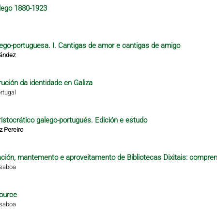
alego 1880-1923
alego-portuguesa. I. Cantigas de amor e cantigas de amigo
nández
rución da identidade en Galiza
rtugal
istocrático galego-portugués. Edición e estudo
z Pereiro
ción, mantemento e aproveitamento de Bibliotecas Dixitais: compren
isaboa
ource
isaboa