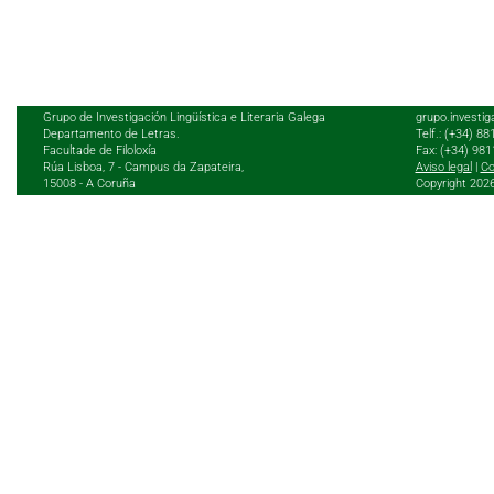
Grupo de Investigación Lingüística e Literaria Galega
grupo.investig
Departamento de Letras.
Telf.: (+34) 8
Facultade de Filoloxía
Fax: (+34) 98
Rúa Lisboa, 7 - Campus da Zapateira,
Aviso legal
|
Co
15008 - A Coruña
Copyright 202