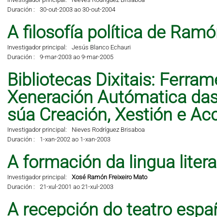
Duración :
30-out-2003 ao 30-out-2004
A filosofía política de Ramó
Investigador principal:
Jesús Blanco Echauri
Duración :
9-mar-2003 ao 9-mar-2005
Bibliotecas Dixitais: Ferra
Xeneración Autómatica das 
súa Creación, Xestión e A
Investigador principal:
Nieves Rodríguez Brisaboa
Duración :
1-xan-2002 ao 1-xan-2003
A formación da lingua liter
Investigador principal:
Xosé Ramón Freixeiro Mato
Duración :
21-xul-2001 ao 21-xul-2003
A recepción do teatro espa