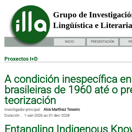
Grupo de Investigació
Lingüística e Literari
INICIO
PRESENTACIÓN
P
Proxectos I+D
A condición inespecífica en 
brasileiras de 1960 até o pr
teorización
Investigador principal:
Alva Martínez Teixeiro
Duración :
1-xan-2026 ao 31-dec-2028
Entangling Indigenous Kno