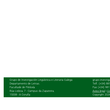
Grupo de Investigación Lingüística e Literaria Galega
grupo.investig
Departamento de Letras.
Telf.: (+34) 8
Facultade de Filoloxía
Fax: (+34) 98
Rúa Lisboa, 7 - Campus da Zapateira,
Aviso legal
|
Co
15008 - A Coruña
Copyright 202