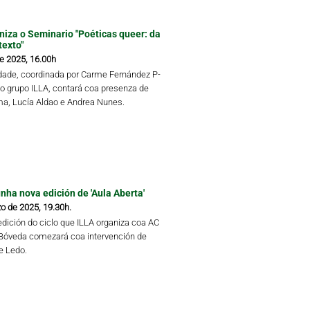
niza o Seminario "Poéticas queer: da
texto"
de 2025, 16.00h
idade, coordinada por Carme Fernández P-
do grupo ILLA, contará coa presenza de
a, Lucía Aldao e Andrea Nunes.
ha nova edición de 'Aula Aberta'
o de 2025, 19.30h.
edición do ciclo que ILLA organiza coa AC
Bóveda comezará coa intervención de
re Ledo.