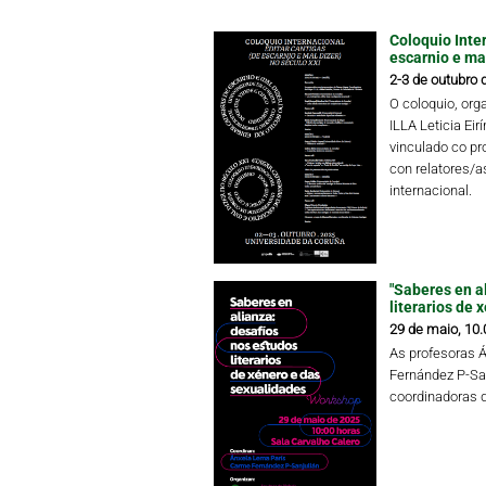
Coloquio Inter
escarnio e mal
2-3 de outubro 
O coloquio, or
ILLA Leticia Eir
vinculado co pr
con relatores/as
internacional.
"Saberes en a
literarios de 
29 de maio, 10.
As profesoras 
Fernández P-Sa
coordinadoras 