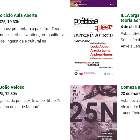
o ciclo Aula Aberta
ILLA orga
teoría ao 
025, 19.30h
4 de abril 
ríguez presentará a palestra "Tecer
Esta activ
íngua. Umha investigaçom qualitativa
Sanjulián 
de linguística e cultural na
Ánxela Lem
 João Veloso
Comeza un
25, 12.30h
20 de marz
anizado por ILLA, leva por título "A
Esta nova 
ística única de Macau"
Alexandre 
Laura Frei