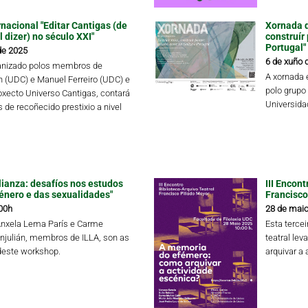
nacional "Editar Cantigas (de
Xornada d
 dizer) no século XXI"
construír
Portugal"
de 2025
6 de xuño 
ganizado polos membros de
A xornada 
ín (UDC) e Manuel Ferreiro (UDC) e
polo grupo
oxecto Universo Cantigas, contará
Universida
 de recoñecido prestixio a nivel
lianza: desafíos nos estudos
III Encon
xénero e das sexualidades"
Francisco
00h
28 de maio
Ánxela Lema París e Carme
Esta tercei
njulián, membros de ILLA, son as
teatral le
deste workshop.
arquivar a 