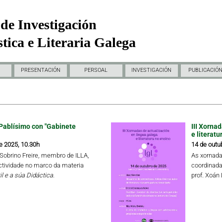
de Investigación
tica e Literaria Galega
PRESENTACIÓN
PERSOAL
INVESTIGACIÓN
PUBLICACIÓ
Pablísimo con "Gabinete
III Xorna
e literatu
e 2025, 10.30h
14 de outu
a Sobrino Freire, membro de ILLA,
As xornada
ctividade no marco da materia
coordinada
il e a súa Didáctica.
prof. Xoán