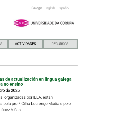
Galego
English
Español
NS
ACTIVIDADES
RECURSOS
das de actualización en lingua galega
ra no ensino
bro de 2025
s, organizadas por ILLA, están
s pola profª Cilha Lourenço Módia e polo
 López Viñas.