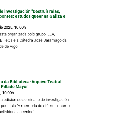
e investigación "Destruír raias,
 pontes: estudos queer na Galiza e
de 2025, 10.00h
está organizada polo grupo ILLA,
 BiFeGa e a Cátedra José Saramago da
de de Vigo.
tro da Biblioteca-Arquivo Teatral
 Pillado Mayor
, 10.00h
ra edición do seminario de investigación
va por título "A memoria do efémero: como
actividade escénica"