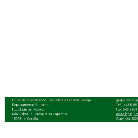
Grupo de Investigación Lingüística e Literaria Galega
grupo.investig
Departamento de Letras.
Telf.: (+34) 8
Facultade de Filoloxía
Fax: (+34) 98
Rúa Lisboa, 7 - Campus da Zapateira,
Aviso legal
|
Co
15008 - A Coruña
Copyright 202