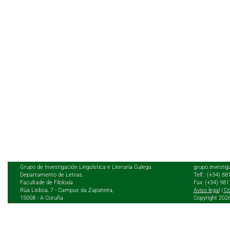
Grupo de Investigación Lingüística e Literaria Galega
grupo.investig
Departamento de Letras.
Telf.: (+34) 8
Facultade de Filoloxía
Fax: (+34) 98
Rúa Lisboa, 7 - Campus da Zapateira,
Aviso legal
|
Co
15008 - A Coruña
Copyright 202