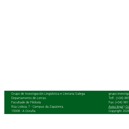
Grupo de Investigación Lingüística e Literaria Galega
grupo.investig
Departamento de Letras.
Telf.: (+34) 8
Facultade de Filoloxía
Fax: (+34) 98
Rúa Lisboa, 7 - Campus da Zapateira,
Aviso legal
|
Co
15008 - A Coruña
Copyright 202