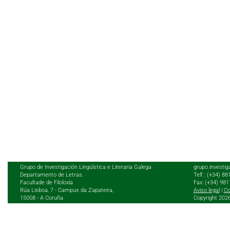
Grupo de Investigación Lingüística e Literaria Galega
grupo.investig
Departamento de Letras.
Telf.: (+34) 8
Facultade de Filoloxía
Fax: (+34) 98
Rúa Lisboa, 7 - Campus da Zapateira,
Aviso legal
|
Co
15008 - A Coruña
Copyright 202