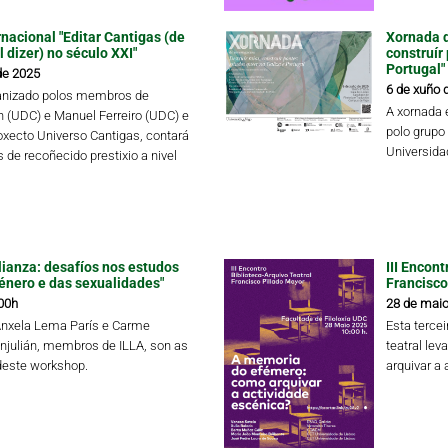
nacional "Editar Cantigas (de
Xornada d
 dizer) no século XXI"
construír
Portugal"
de 2025
6 de xuño 
ganizado polos membros de
A xornada 
ín (UDC) e Manuel Ferreiro (UDC) e
polo grupo
oxecto Universo Cantigas, contará
Universida
 de recoñecido prestixio a nivel
lianza: desafíos nos estudos
III Encon
xénero e das sexualidades"
Francisco
00h
28 de maio
Ánxela Lema París e Carme
Esta tercei
njulián, membros de ILLA, son as
teatral le
deste workshop.
arquivar a 