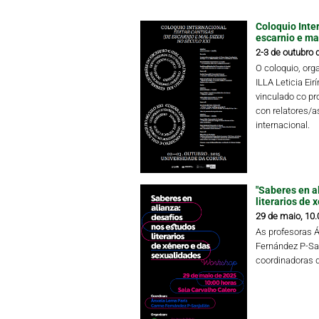
Coloquio Inter
escarnio e mal
2-3 de outubro 
O coloquio, or
ILLA Leticia Eir
vinculado co pr
con relatores/as
internacional.
"Saberes en a
literarios de 
29 de maio, 10.
As profesoras 
Fernández P-Sa
coordinadoras 