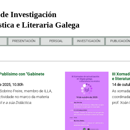
de Investigación
tica e Literaria Galega
PRESENTACIÓN
PERSOAL
INVESTIGACIÓN
PUBLICACIÓ
Pablísimo con "Gabinete
III Xorna
e literatu
e 2025, 10.30h
14 de outu
a Sobrino Freire, membro de ILLA,
As xornada
ctividade no marco da materia
coordinada
il e a súa Didáctica.
prof. Xoán