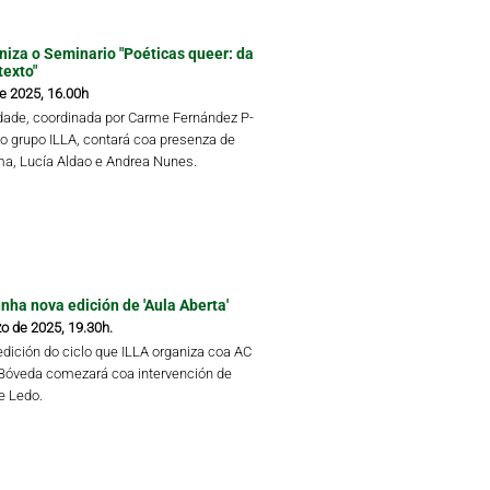
niza o Seminario "Poéticas queer: da
texto"
de 2025, 16.00h
idade, coordinada por Carme Fernández P-
do grupo ILLA, contará coa presenza de
a, Lucía Aldao e Andrea Nunes.
ha nova edición de 'Aula Aberta'
o de 2025, 19.30h.
edición do ciclo que ILLA organiza coa AC
Bóveda comezará coa intervención de
re Ledo.