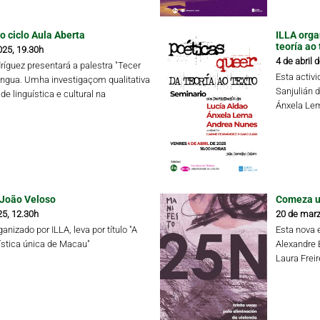
o ciclo Aula Aberta
ILLA orga
teoría ao 
025, 19.30h
4 de abril 
ríguez presentará a palestra "Tecer
Esta activ
íngua. Umha investigaçom qualitativa
Sanjulián 
de linguística e cultural na
Ánxela Lem
 João Veloso
Comeza un
25, 12.30h
20 de marz
anizado por ILLA, leva por título "A
Esta nova 
ística única de Macau"
Alexandre 
Laura Frei