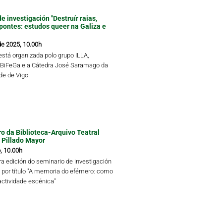
e investigación "Destruír raias,
 pontes: estudos queer na Galiza e
de 2025, 10.00h
está organizada polo grupo ILLA,
 BiFeGa e a Cátedra José Saramago da
de de Vigo.
tro da Biblioteca-Arquivo Teatral
 Pillado Mayor
, 10.00h
ra edición do seminario de investigación
va por título "A memoria do efémero: como
actividade escénica"