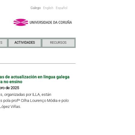
Galego
English
Español
NS
ACTIVIDADES
RECURSOS
das de actualización en lingua galega
ra no ensino
bro de 2025
s, organizadas por ILLA, están
s pola profª Cilha Lourenço Módia e polo
 López Viñas.