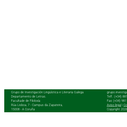
Grupo de Investigación Lingüística e Literaria Galega
grupo.investig
Departamento de Letras.
Telf.: (+34) 8
Facultade de Filoloxía
Fax: (+34) 98
Rúa Lisboa, 7 - Campus da Zapateira,
Aviso legal
|
Co
15008 - A Coruña
Copyright 202