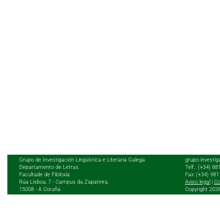
Grupo de Investigación Lingüística e Literaria Galega
grupo.investig
Departamento de Letras.
Telf.: (+34) 8
Facultade de Filoloxía
Fax: (+34) 98
Rúa Lisboa, 7 - Campus da Zapateira,
Aviso legal
|
Co
15008 - A Coruña
Copyright 202