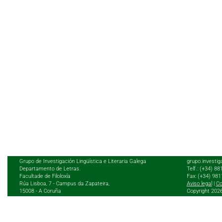
Grupo de Investigación Lingüística e Literaria Galega
grupo.investig
Departamento de Letras.
Telf.: (+34) 8
Facultade de Filoloxía
Fax: (+34) 98
Rúa Lisboa, 7 - Campus da Zapateira,
Aviso legal
|
Co
15008 - A Coruña
Copyright 202