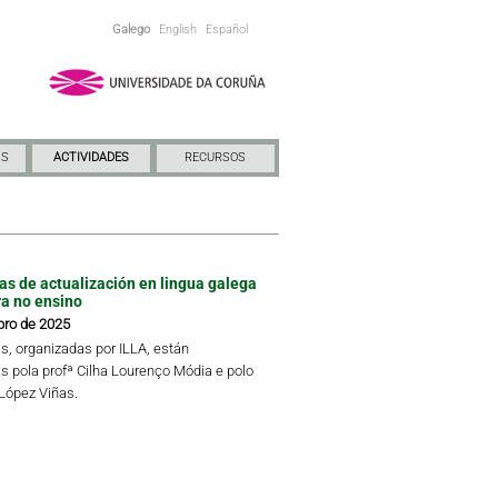
Galego
English
Español
NS
ACTIVIDADES
RECURSOS
das de actualización en lingua galega
ra no ensino
bro de 2025
s, organizadas por ILLA, están
s pola profª Cilha Lourenço Módia e polo
 López Viñas.