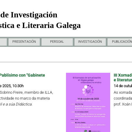
de Investigación
tica e Literaria Galega
PRESENTACIÓN
PERSOAL
INVESTIGACIÓN
PUBLICACIÓ
Pablísimo con "Gabinete
III Xorna
e literatu
e 2025, 10.30h
14 de outu
a Sobrino Freire, membro de ILLA,
As xornada
ctividade no marco da materia
coordinada
il e a súa Didáctica.
prof. Xoán