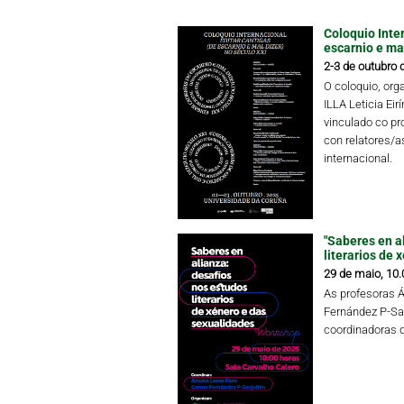
Coloquio Inter
escarnio e mal
2-3 de outubro 
O coloquio, or
ILLA Leticia Eir
vinculado co pr
con relatores/as
internacional.
"Saberes en a
literarios de 
29 de maio, 10.
As profesoras 
Fernández P-Sa
coordinadoras 