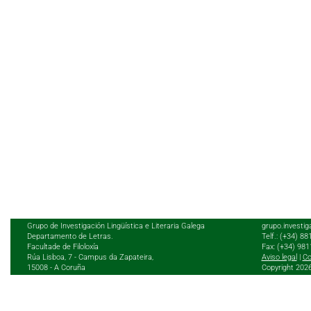
Grupo de Investigación Lingüística e Literaria Galega
grupo.investig
Departamento de Letras.
Telf.: (+34) 8
Facultade de Filoloxía
Fax: (+34) 98
Rúa Lisboa, 7 - Campus da Zapateira,
Aviso legal
|
Co
15008 - A Coruña
Copyright 202