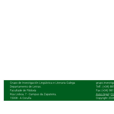
Grupo de Investigación Lingüística e Literaria Galega
grupo.investig
Departamento de Letras.
Telf.: (+34) 8
Facultade de Filoloxía
Fax: (+34) 98
Rúa Lisboa, 7 - Campus da Zapateira,
Aviso legal
|
Co
15008 - A Coruña
Copyright 202